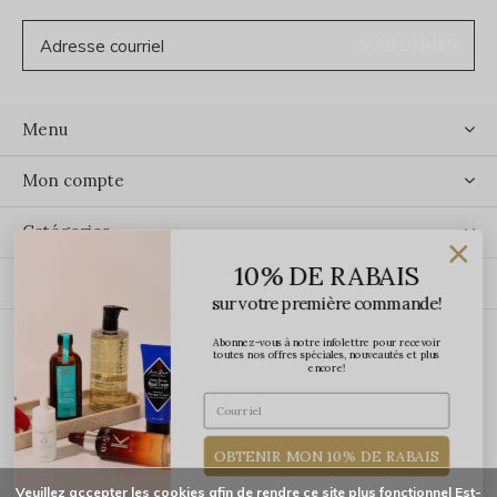
S'ABONNER
Menu
Mon compte
Catégories
10% DE RABAIS
Contact
sur votre première commande!
Abonnez-vous à notre infolettre pour recevoir
ÉCRIVEZ-NOUS
toutes nos offres spéciales, nouveautés et plus
encore!
OBTENIR MON 10% DE RABAIS
Veuillez accepter les cookies afin de rendre ce site plus fonctionnel Est-