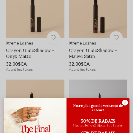
Xtreme Lashes
Xtreme Lashes
Crayon GlideShadow -
Crayon GlideShadow -
Onyx Matte
Mauve Satin
32,00$CA
32,00$CA
Avant les taxes
Avant les taxes
Notre plus grande vente est de
retour!!
50% DE RABAIS
à l'achat de 1 ou 2 bijoux | 1 ou 2 acces.
65% DE RABAIS