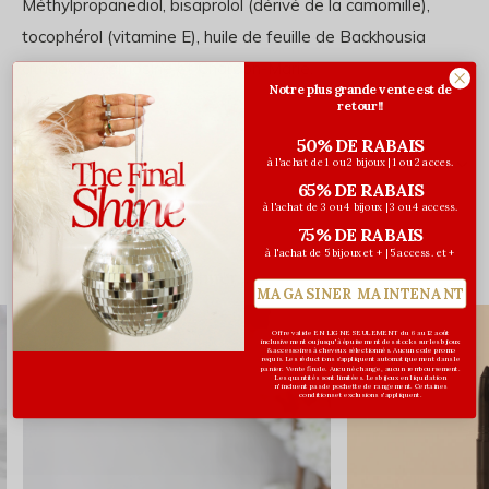
Méthylpropanediol, bisaprolol (dérivé de la camomille),
tocophérol (vitamine E), huile de feuille de Backhousia
citriodora, carnosine et Chardon-Marie.
Notre plus grande vente est de
retour!!
50% DE RABAIS
Évaluations
à l'achat de 1 ou 2 bijoux | 1 ou 2 acces.
65% DE RABAIS
0
/ 5
à l'achat de 3 ou 4 bijoux | 3 ou 4 access.
75% DE RABAIS
à l'achat de 5 bijoux et + | 5 access. et +
Vous pourriez aussi aimer...
MAGASINER MAINTENANT
Offre valide EN LIGNE SEULEMENT du 6 au 12 août
inclusivement ou jusqu'à épuisement des stocks sur les bijoux
& accessoires à cheveux sélectionnés. Aucun code promo
requis. Les réductions s’appliquent automatiquement dans le
panier. Vente finale. Aucun échange, aucun remboursement.
Les quantités sont limitées. Les bijoux en liquidation
n'incluent pas de pochette de rangement. Certaines
conditions et exclusions s'appliquent.