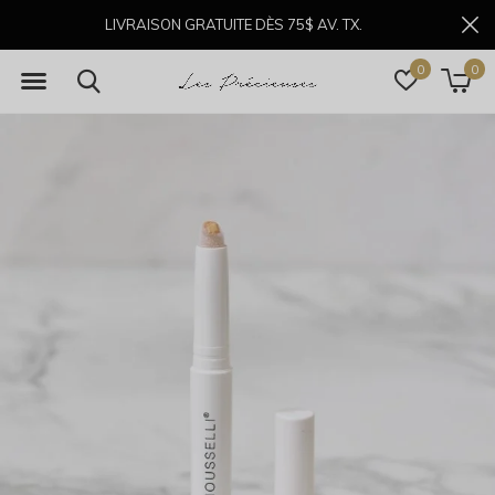
LIVRAISON GRATUITE DÈS 75$ AV. TX.
0
0