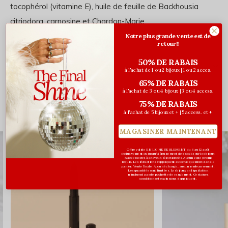
tocophérol (vitamine E), huile de feuille de Backhousia
citriodora, carnosine et Chardon-Marie.
Notre plus grande vente est de
retour!!
50% DE RABAIS
Évaluations
à l'achat de 1 ou 2 bijoux | 1 ou 2 acces.
0
65% DE RABAIS
/ 5
à l'achat de 3 ou 4 bijoux | 3 ou 4 access.
75% DE RABAIS
à l'achat de 5 bijoux et + | 5 access. et +
Vous pourriez aussi aimer...
MAGASINER MAINTENANT
Offre valide EN LIGNE SEULEMENT du 6 au 12 août
inclusivement ou jusqu'à épuisement des stocks sur les bijoux
& accessoires à cheveux sélectionnés. Aucun code promo
requis. Les réductions s’appliquent automatiquement dans le
panier. Vente finale. Aucun échange, aucun remboursement.
Les quantités sont limitées. Les bijoux en liquidation
n'incluent pas de pochette de rangement. Certaines
conditions et exclusions s'appliquent.