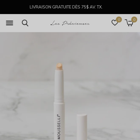
LIVRAISON GRATUITE DÈS 75$ AV. TX.
0
0