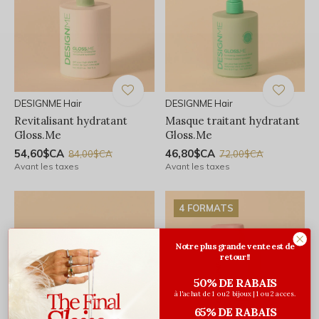
DESIGNME Hair
DESIGNME Hair
Revitalisant hydratant
Masque traitant hydratant
Gloss.Me
Gloss.Me
54,60$CA
46,80$CA
84,00$CA
72,00$CA
Avant les taxes
Avant les taxes
4 FORMATS
Notre plus grande vente est de
retour!!
50% DE RABAIS
à l'achat de 1 ou 2 bijoux | 1 ou 2 acces.
65% DE RABAIS