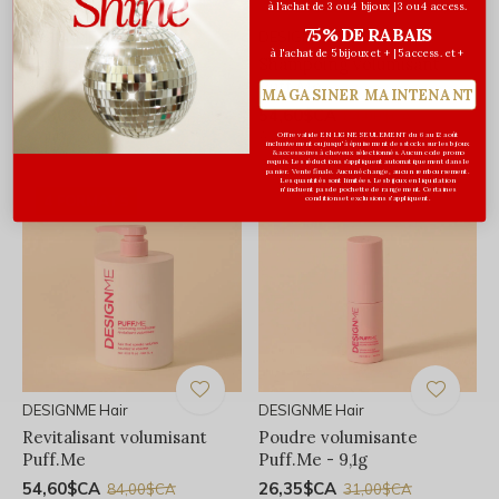
à l'achat de 3 ou 4 bijoux | 3 ou 4 access.
75% DE RABAIS
DESIGNME Hair
DESIGNME Hair
à l'achat de 5 bijoux et + | 5 access. et +
Huile pour cheveux
Shampoing volumisant
Gloss.Me
Puff.Me
MAGASINER MAINTENANT
32,30$CA
54,60$CA
38,00$CA
84,00$CA
Avant les taxes
Avant les taxes
Offre valide EN LIGNE SEULEMENT du 6 au 12 août
inclusivement ou jusqu'à épuisement des stocks sur les bijoux
& accessoires à cheveux sélectionnés. Aucun code promo
requis. Les réductions s’appliquent automatiquement dans le
panier. Vente finale. Aucun échange, aucun remboursement.
Les quantités sont limitées. Les bijoux en liquidation
n'incluent pas de pochette de rangement. Certaines
4 FORMATS
conditions et exclusions s'appliquent.
DESIGNME Hair
DESIGNME Hair
Revitalisant volumisant
Poudre volumisante
Puff.Me
Puff.Me - 9,1g
54,60$CA
26,35$CA
84,00$CA
31,00$CA