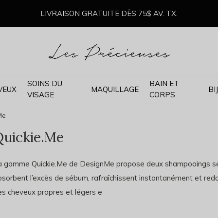
LIVRAISON GRATUITE DÈS 75$ AV. TX.
SOINS DU
BAIN ET
VEUX
MAQUILLAGE
BI
VISAGE
CORPS
Me
Quickie.Me
a gamme Quickie.Me de DesignMe propose deux shampooings secs 
sorbent l’excès de sébum, rafraîchissent instantanément et redon
es cheveux propres et légers e