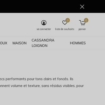
0
0
se connecter
liste de souhaits
panier
CASSANDRA
JOUX
MAISON
HOMMES
LOIGNON
performants pour tons clairs et foncés. Ils
nent volume et texture, sans résidus visibles, pour