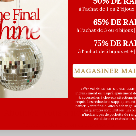
50% DE RA
0,60$CA
30,60$CA
36,00$CA
36,00$CA
à l'achat de 1 ou 2 bijoux 
ant les taxes
Avant les taxes
65% DE RA
à l'achat de 3 ou 4 bijoux 
75% DE RA
Vu de 2 à 2 prod
à l'achat de 5 bijoux et + 
MAGASINER MA
Offre valide EN LIGNE SEULEMEN
inclusivement ou jusqu'à épuisement des
& accessoires à cheveux sélectionné
requis. Les réductions s’appliquent a
panier. Vente finale. Aucun échange,
Abonnez-vous à notre infolettre
Les quantités sont limitées. Les bi
n'incluent pas de pochette de ran
conditions et exclusions s'
Recevez les dernières offres et promotions