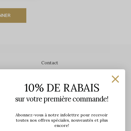
NNER
Contact
Les Précieuses
10% DE RABAIS
1650 avenue Jules-Verne, Local 103
G2G 2R1, Québec, Canada
sur votre première commande!
Heures d'ouverture en boutique
Lundi: 9h - 17h
Abonnez-vous à notre infolettre pour recevoir
toutes nos offres spéciales, nouveautés et plus
Mardi: 9h - 17h
encore!
Mercredi: 9h - 18h