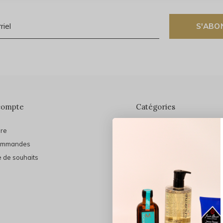
S'ABO
compte
Catégories
ire
En vedette
ommandes
THE FINAL SHINE
e de souhaits
Marques
Cheveux
Soins du visage
Maquillage
Bain et Corps