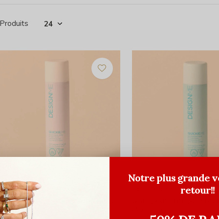
 Produits
Notre plus grande v
retour!!
ESIGNME Hair
DESIGNME Hair
hampoing sec pour les tons clairs
Shampoing sec pour les 
uickie.Me
Quickie.Me