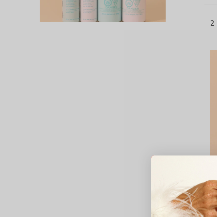
2
D
S
Q