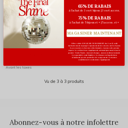
65% DE RABAIS
à l'achat de 3 ou 4 bijoux | 3 ou 4 access.
75% DE RABAIS
à l'achat de 5 bijoux et + | 5 access. et +
MAGASINER MAINTENANT
DESIGNME Hair
Offre valide EN LIGNE SEULEMENT du 6 au 12 août
inclusivement ou jusqu'à épuisement des stocks sur les bijoux
Traitement sans rinçage
& accessoires à cheveux sélectionnés. Aucun code promo
requis. Les réductions s’appliquent automatiquement dans le
panier. Vente finale. Aucun échange, aucun remboursement.
multi-bienfaits Fab.Me
Les quantités sont limitées. Les bijoux en liquidation
n'incluent pas de pochette de rangement. Certaines
conditions et exclusions s'appliquent.
29,75$CA
35,00$CA
Avant les taxes
Vu de 3 à 3 produits
Abonnez-vous à notre infolettre