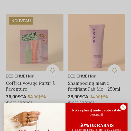
NOUVEAU
DESIGNME Hair
DESIGNME Hair
Coffret voyage Partir à
Shampooing mauve
l'aventure
fortifiant Fab.Me - 250ml
36,00$CA
28,90$CA
50,00$CA
34,00$CA
Avant les taxes
Avant les taxes
Notre plus grande vente est de
retour!!
50% DE RABAIS
à l'achat de 1 ou 2 bijoux | 1 ou 2 acces.