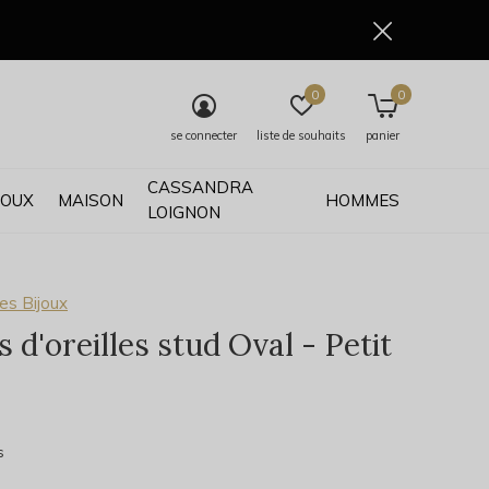
0
0
se connecter
liste de souhaits
panier
CASSANDRA
JOUX
MAISON
HOMMES
LOIGNON
es Bijoux
 d'oreilles stud Oval - Petit
0)
s