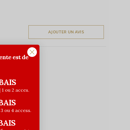
AJOUTER UN AVIS
ente est de
BAIS
| 1 ou 2 acces.
BAIS
| 3 ou 4 access.
BAIS