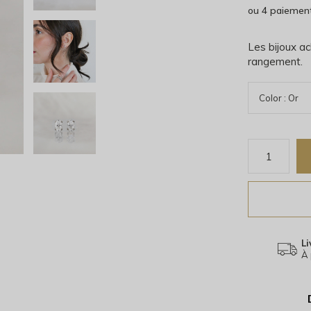
ou 4 paiemen
Les bijoux ac
rangement.
Li
À 