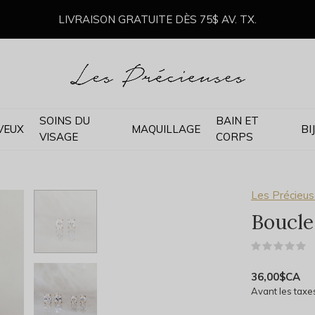
LIVRAISON GRATUITE DÈS 75$ AV. TX.
SOINS DU
BAIN ET
VEUX
MAQUILLAGE
BI
VISAGE
CORPS
Les Précieus
Boucles
(
36,00$CA
Avant les taxe