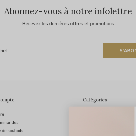
Abonnez-vous à notre infolettre
Recevez les dernières offres et promotions
S'ABO
compte
Catégories
ire
En vedette
ommandes
THE FINAL SHINE
e de souhaits
Marques