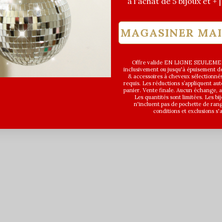
à l'achat de 5 bijoux et + 
MAGASINER MA
Offre valide EN LIGNE SEULEMEN
inclusivement ou jusqu'à épuisement des
& accessoires à cheveux sélectionné
requis. Les réductions s’appliquent a
panier. Vente finale. Aucun échange,
Les quantités sont limitées. Les bi
n'incluent pas de pochette de ran
conditions et exclusions s'