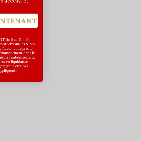
| 5 access. et +
INTENANT
T du 6 au 12 août
 stocks sur les bijoux
s. Aucun code promo
utomatiquement dans le
 aucun remboursement.
joux en liquidation
gement. Certaines
appliquent.