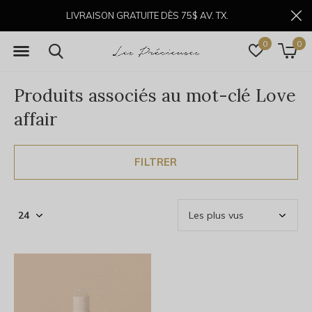
LIVRAISON GRATUITE DÈS 75$ AV. TX.
0
0
Produits associés au mot-clé Love
affair
FILTRER