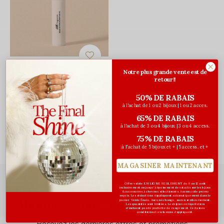
Diff Fragrances
Notre plus grande vente est de
Parfum à bille Love Affair -
retour!!
10ml
50% DE RABAIS
40,00$CA
à l'achat de 1 ou 2 bijoux | 1 ou 2 acces.
Avant les taxes
65% DE RABAIS
à l'achat de 3 ou 4 bijoux | 3 ou 4 access.
Vu de 1 à 1 produits
75% DE RABAIS
à l'achat de 5 bijoux et + | 5 access. et +
MAGASINER MAINTENANT
Offre valide EN LIGNE SEULEMENT du 6 au 12 août
inclusivement ou jusqu'à épuisement des stocks sur les bijoux
& accessoires à cheveux sélectionnés. Aucun code promo
requis. Les réductions s’appliquent automatiquement dans le
Abonnez-vous à notre infolettre
panier. Vente finale. Aucun échange, aucun remboursement.
Les quantités sont limitées. Les bijoux en liquidation
n'incluent pas de pochette de rangement. Certaines
conditions et exclusions s'appliquent.
Recevez les dernières offres et promotions