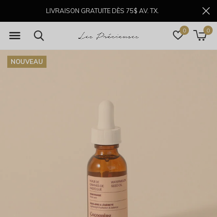
LIVRAISON GRATUITE DÈS 75$ AV. TX.
0
0
NOUVEAU