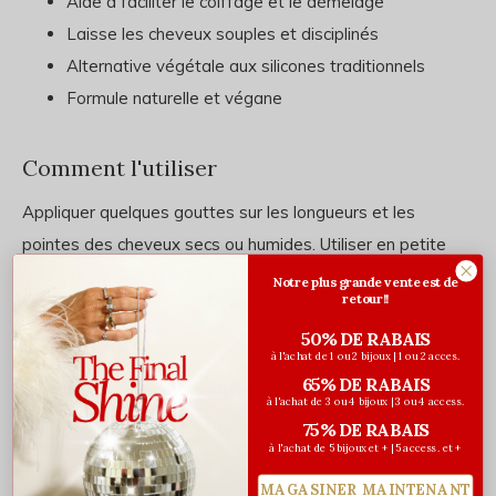
Aide à faciliter le coiffage et le démêlage
Laisse les cheveux souples et disciplinés
Alternative végétale aux silicones traditionnels
Formule naturelle et végane
Comment l'utiliser
Appliquer quelques gouttes sur les longueurs et les
pointes des cheveux secs ou humides. Utiliser en petite
quantité et ajuster selon les besoins.
Notre plus grande vente est de
retour!!
50% DE RABAIS
Ingrédients
à l'achat de 1 ou 2 bijoux | 1 ou 2 acces.
65% DE RABAIS
Brassica Oleracea Italica (Broccoli) Seed Oil
à l'achat de 3 ou 4 bijoux | 3 ou 4 access.
75% DE RABAIS
à l'achat de 5 bijoux et + | 5 access. et +
MAGASINER MAINTENANT