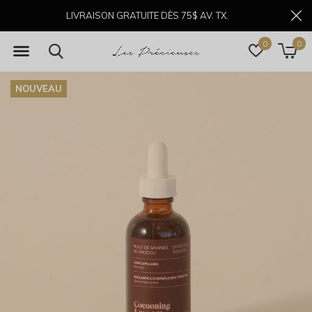
LIVRAISON GRATUITE DÈS 75$ AV. TX.
0
0
NOUVEAU