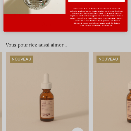
Offre valide EN LIGNE SEULEMENT du 6 au 12 août
inclusivement ou jusqu'à épuisement des stocks sur les bijoux
Évaluations
& accessoires à cheveux sélectionnés. Aucun code promo
requis. Les réductions s’appliquent automatiquement dans le
panier. Vente finale. Aucun échange, aucun remboursement.
Les quantités sont limitées. Les bijoux en liquidation
0
n'incluent pas de pochette de rangement. Certaines
/ 5
conditions et exclusions s'appliquent.
Vous pourriez aussi aimer...
NOUVEAU
NOUVEAU