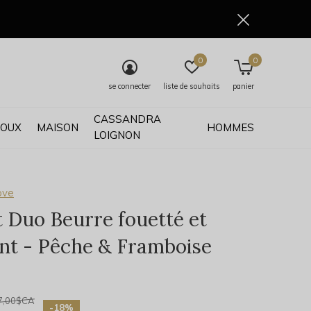
0
0
se connecter
liste de souhaits
panier
CASSANDRA
JOUX
MAISON
HOMMES
LOIGNON
ove
t Duo Beurre fouetté et
ant - Pêche & Framboise
0)
7,00$CA
-18%