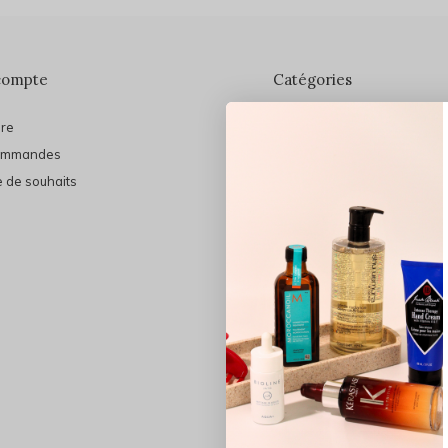
compte
Catégories
ire
En vedette
ommandes
THE FINAL SHINE
e de souhaits
Marques
Cheveux
Soins du visage
Maquillage
Bain et Corps
Bijoux