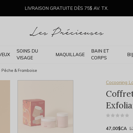
LIVRAISON GRATUITE DÈS 75$ AV. TX.
SOINS DU
BAIN ET
VEUX
MAQUILLAGE
BI
VISAGE
CORPS
t - Pêche & Framboise
Cocooning L
Coffre
Exfoli
(
47,00$CA
5