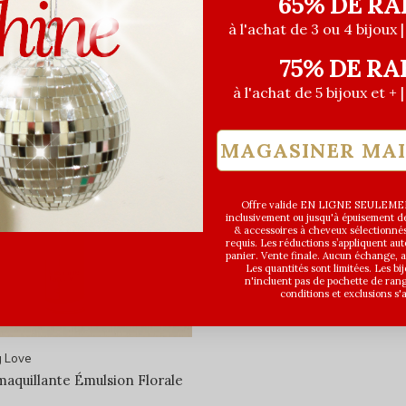
65% DE RA
à l'achat de 3 ou 4 bijoux 
75% DE RA
à l'achat de 5 bijoux et + 
MAGASINER MA
Offre valide EN LIGNE SEULEMEN
inclusivement ou jusqu'à épuisement des
& accessoires à cheveux sélectionné
requis. Les réductions s’appliquent a
panier. Vente finale. Aucun échange,
Les quantités sont limitées. Les bi
n'incluent pas de pochette de ran
conditions et exclusions s'
 Love
maquillante Émulsion Florale