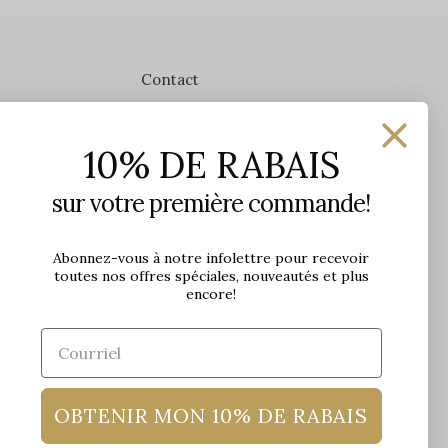
Contact
Les Précieuses
10% DE RABAIS
1650 avenue Jules-Verne, Local 103
G2G 2R1, Québec, Canada
sur votre première commande!
Heures d'ouverture en boutique
Lundi: 9h - 17h
Abonnez-vous à notre infolettre pour recevoir
toutes nos offres spéciales, nouveautés et plus
Mardi: 9h - 17h
encore!
Mercredi: 9h - 18h
Jeudi: 9h - 21h
Vendredi: 9h - 21h
Samedi: 9h à 17h
Dimanche: 10h à 17h
OBTENIR MON 10% DE RABAIS