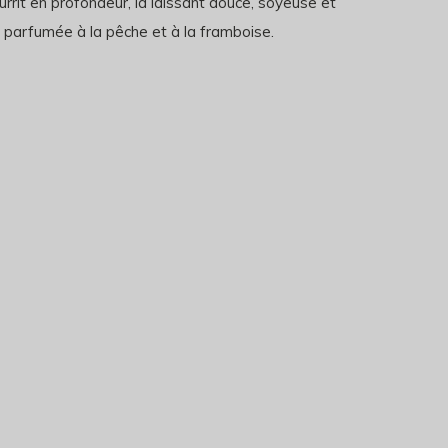
urrit en profondeur, la laissant douce, soyeuse et
 parfumée à la pêche et à la framboise.