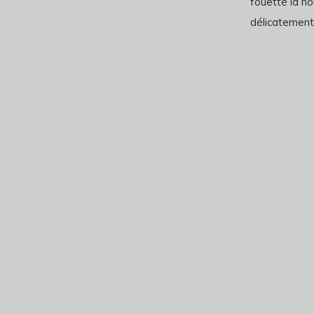
fouetté la no
délicatement