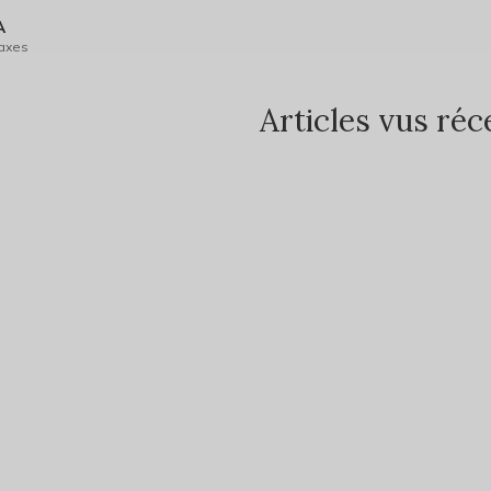
A
taxes
Articles vus r