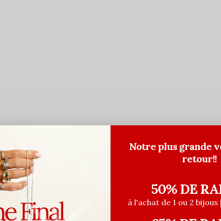
Notre plus grande v
retour!!
50% DE RA
à l'achat de 1 ou 2 bijoux 