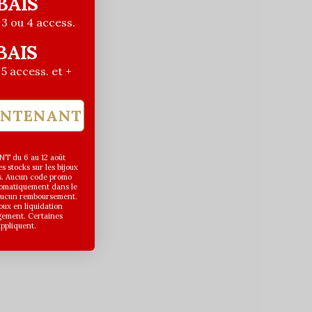
BAIS
| 3 ou 4 access.
BAIS
| 5 access. et +
INTENANT
T du 6 au 12 août
 stocks sur les bijoux
s. Aucun code promo
utomatiquement dans le
 aucun remboursement.
joux en liquidation
gement. Certaines
appliquent.