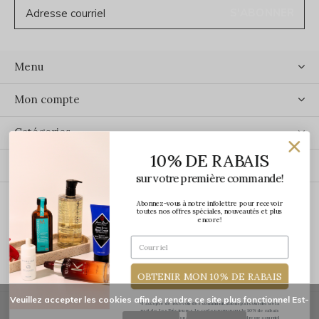
S'ABONNER
Menu
Mon compte
Catégories
10% DE RABAIS
Contact
sur votre première commande!
Abonnez-vous à notre infolettre pour recevoir
ÉCRIVEZ-NOUS
toutes nos offres spéciales, nouveautés et plus
encore!
OBTENIR MON 10% DE RABAIS
Veuillez accepter les cookies afin de rendre ce site plus fonctionnel Est-
*J'accepte de recevoir des communications par courriel de la
part de Les Précieuses. Le code promo pour le 10% de rabais
vous sera transmis par courriel une fois votre adresse courriel