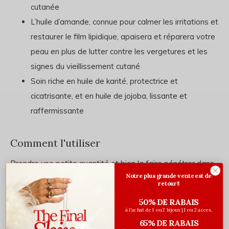
cutanée
L’huile d’amande, connue pour calmer les irritations et
restaurer le film lipidique, apaisera et réparera votre
peau en plus de lutter contre les vergetures et les
signes du vieillissement cutané
Soin riche en huile de karité, protectrice et
cicatrisante, et en huile de jojoba, lissante et
raffermissante
Comment l'utiliser
Prendre une petite quantité et bien la faire pénétrer dans
Notre plus grande vente est de
la peau. Appliquer au besoin, autant de fois que désiré.
retour!!
50% DE RABAIS
Ingrédients
à l'achat de 1 ou 2 bijoux | 1 ou 2 acces.
65% DE RABAIS