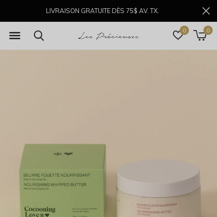
LIVRAISON GRATUITE DÈS 75$ AV. TX.
0
0