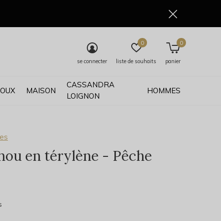
0
0
se connecter
liste de souhaits
panier
CASSANDRA
JOUX
MAISON
HOMMES
LOIGNON
ses
ou en térylène - Pêche
0)
s