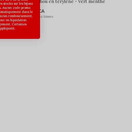
ampagne
Chouchou en térylène - Vert menthe
 stocks sur les bijoux
s. Aucun code promo
6,00$CA
utomatiquement dans le
 aucun remboursement.
Avant les taxes
joux en liquidation
gement. Certaines
appliquent.