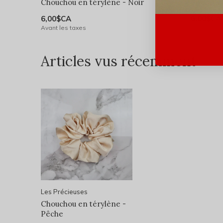
Chouchou en térylène - Noir
Chouchou
6,00$CA
6,00$CA
Avant les taxes
Avant les 
Articles vus récemment
Les Précieuses
Chouchou en térylène -
Pêche