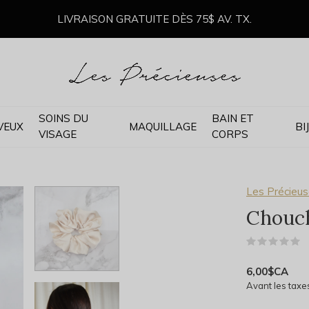
LIVRAISON GRATUITE DÈS 75$ AV. TX.
SOINS DU
BAIN ET
VEUX
MAQUILLAGE
BI
VISAGE
CORPS
Les Précieu
Chouch
(
6,00$CA
Avant les taxe