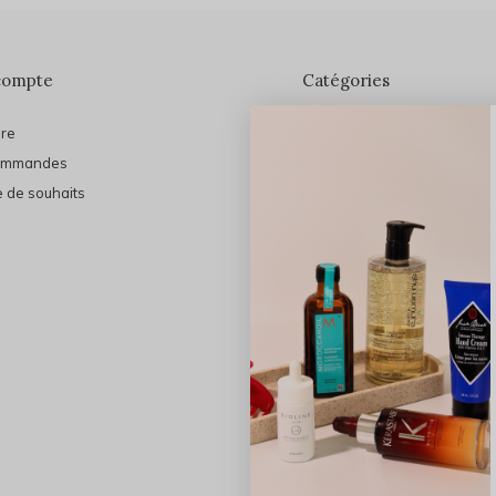
compte
Catégories
ire
En vedette
ommandes
THE FINAL SHINE
e de souhaits
Marques
Cheveux
Soins du visage
Maquillage
Bain et Corps
Bijoux