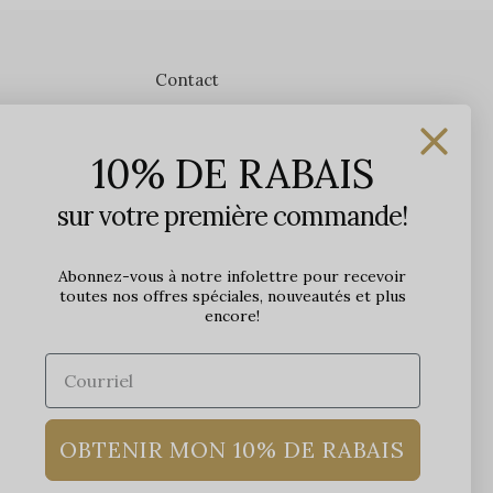
Contact
Les Précieuses
10% DE RABAIS
1650 avenue Jules-Verne, Local 103
G2G 2R1, Québec, Canada
sur votre première commande!
Heures d'ouverture en boutique
Lundi: 9h - 17h
Abonnez-vous à notre infolettre pour recevoir
toutes nos offres spéciales, nouveautés et plus
Mardi: 9h - 17h
encore!
Mercredi: 9h - 18h
Jeudi: 9h - 21h
Vendredi: 9h - 21h
Samedi: 9h à 17h
Dimanche: 10h à 17h
OBTENIR MON 10% DE RABAIS