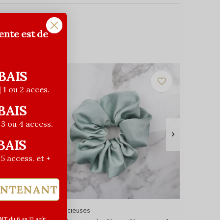
ente est de
BAIS
| 1 ou 2 acces.
BAIS
| 3 ou 4 access.
BAIS
| 5 access. et +
INTENANT
Les Précieuses
T du 6 au 12 août