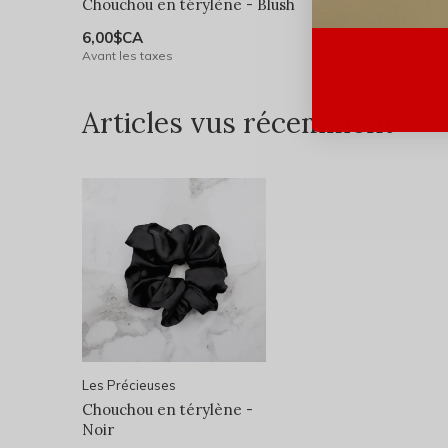
Chouchou en térylène - Blush
Choucho
6,00$CA
6,00$CA
Avant les taxes
Avant les 
Articles vus récemment
Les Précieuses
Chouchou en térylène -
Noir