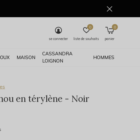
0
0
se connecter
liste de souhaits
panier
CASSANDRA
JOUX
MAISON
HOMMES
LOIGNON
ses
ou en térylène - Noir
0)
s