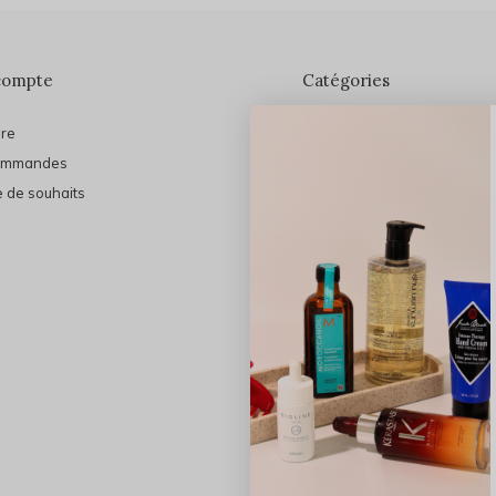
compte
Catégories
ire
En vedette
ommandes
THE FINAL SHINE
e de souhaits
Marques
Cheveux
Soins du visage
Maquillage
Bain et Corps
Bijoux