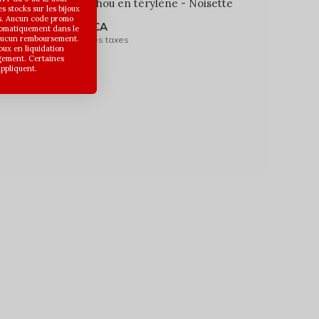
t menthe
Chouchou en térylène - Noisette
 stocks sur les bijoux
s. Aucun code promo
6,00$CA
utomatiquement dans le
 aucun remboursement.
Avant les taxes
joux en liquidation
gement. Certaines
appliquent.