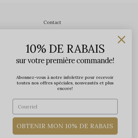
Contact
Les Précieuses
10% DE RABAIS
1650 avenue Jules-Verne, Local 103
G2G 2R1, Québec, Canada
sur votre première commande!
Heures d'ouverture en boutique
Lundi: 9h - 17h
Abonnez-vous à notre infolettre pour recevoir
toutes nos offres spéciales, nouveautés et plus
Mardi: 9h - 17h
encore!
Mercredi: 9h - 18h
Jeudi: 9h - 21h
Vendredi: 9h - 21h
Samedi: 9h à 17h
Dimanche: 10h à 17h
OBTENIR MON 10% DE RABAIS