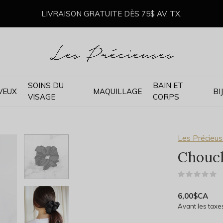
LIVRAISON GRATUITE DÈS 75$ AV. TX.
SOINS DU
BAIN ET
VEUX
MAQUILLAGE
BI
VISAGE
CORPS
Les Précieu
Chouch
(
6,00$CA
Avant les taxe