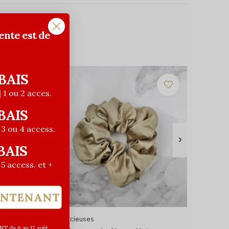
ente est de
BAIS
| 1 ou 2 acces.
BAIS
| 3 ou 4 access.
BAIS
| 5 access. et +
INTENANT
Les Précieuses
T du 6 au 12 août