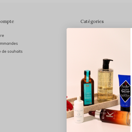
compte
Catégories
ire
En vedette
ommandes
THE FINAL SHINE
e de souhaits
Marques
Cheveux
Soins du visage
Maquillage
Bain et Corps
Bijoux