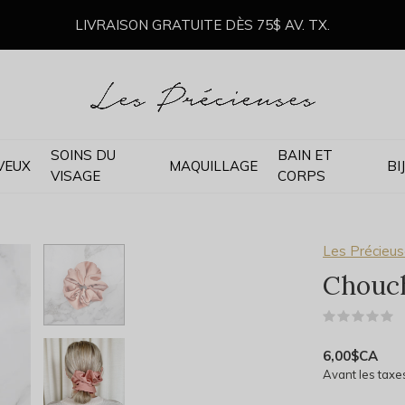
LIVRAISON GRATUITE DÈS 75$ AV. TX.
SOINS DU
BAIN ET
VEUX
MAQUILLAGE
BI
VISAGE
CORPS
Les Précieu
Chouch
(
6,00$CA
Avant les taxe