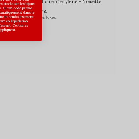
t menthe
Chouchou en térylène - Noisette
 stocks sur les bijoux
s. Aucun code promo
6,00$CA
utomatiquement dans le
 aucun remboursement.
Avant les taxes
joux en liquidation
gement. Certaines
appliquent.