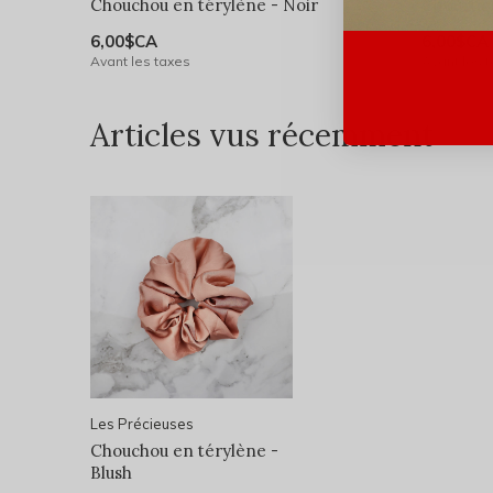
Chouchou en térylène - Noir
Choucho
6,00$CA
6,00$CA
Avant les taxes
Avant les 
Articles vus récemment
Les Précieuses
Chouchou en térylène -
Blush