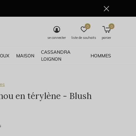
0
0
se connecter
liste de souhaits
panier
CASSANDRA
JOUX
MAISON
HOMMES
LOIGNON
ses
ou en térylène - Blush
0)
s