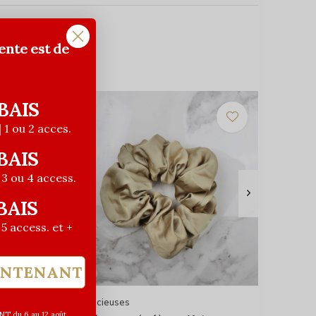
ente est de
BAIS
| 1 ou 2 acces.
BAIS
| 3 ou 4 access.
BAIS
| 5 access. et +
INTENANT
Les Précieuses
T du 6 au 12 août