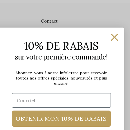
Contact
Les Précieuses
10% DE RABAIS
1650 avenue Jules-Verne, Local 103
G2G 2R1, Québec, Canada
sur votre première commande!
Heures d'ouverture en boutique
Lundi: 9h - 17h
Abonnez-vous à notre infolettre pour recevoir
toutes nos offres spéciales, nouveautés et plus
Mardi: 9h - 17h
encore!
Mercredi: 9h - 18h
Jeudi: 9h - 21h
Vendredi: 9h - 21h
Samedi: 9h à 17h
Dimanche: 10h à 17h
OBTENIR MON 10% DE RABAIS