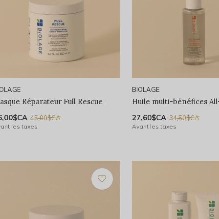
IOLAGE
BIOLAGE
asque Réparateur Full Rescue
Huile multi-bénéfices Al
6,00$CA
27,60$CA
45,00$CA
34,50$CA
ant les taxes
Avant les taxes