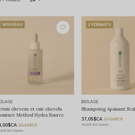
NOUVEAU
2 FORMATS
IOLAGE
BIOLAGE
érum cheveux et cuir chevelu
Shampoing Apaisant Sca
oisture Method Hydra Source
37,05$CA
57,00$CA
4,00$CA
Avant les taxes
55,00$CA
ant les taxes