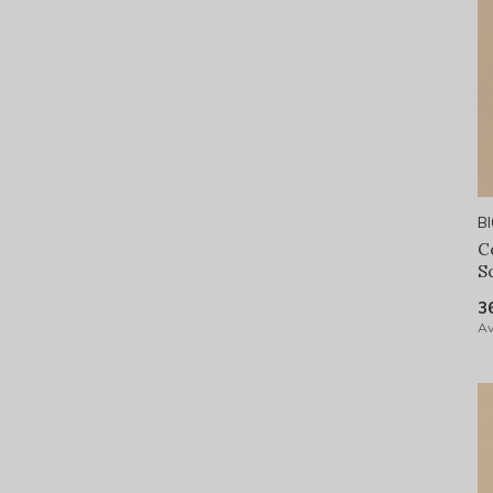
B
C
S
3
Av