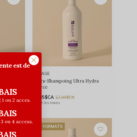
ente est de
BIOLAGE
Full Rescue
Après-Shampoing Ultra Hydra
Source
BAIS
37,05$CA
57,00$CA
| 1 ou 2 acces.
Avant les taxes
BAIS
| 3 ou 4 access.
2 FORMATS
BAIS