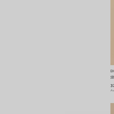
B
S
3
Av