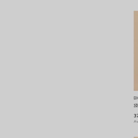
B
S
3
Av