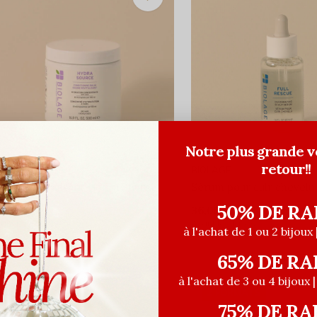
Notre plus grande v
retour!!
IOLAGE
BIOLAGE
aume revitalisant Hydra Source
Sérum pour cuir chevelu 
50% DE RA
5,20$CA
36,00$CA
36,00$CA
45,00$CA
ant les taxes
Avant les taxes
à l'achat de 1 ou 2 bijoux 
65% DE RA
à l'achat de 3 ou 4 bijoux 
2 FORMATS
75% DE RA