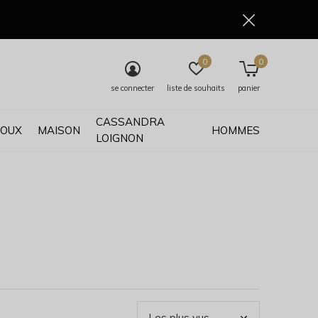
0
0
se connecter
liste de souhaits
panier
CASSANDRA
JOUX
MAISON
HOMMES
LOIGNON