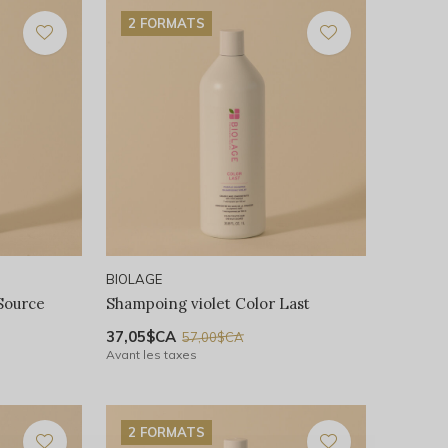
2 FORMATS
BIOLAGE
Source
Shampoing violet Color Last
37,05$CA
57,00$CA
Avant les taxes
2 FORMATS