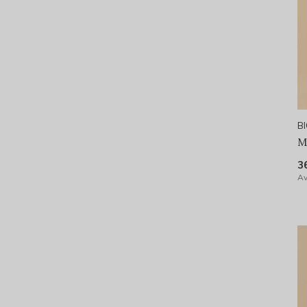
B
M
3
Av