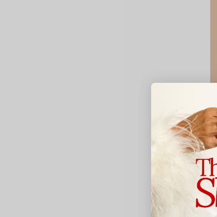
B
B
2
Av