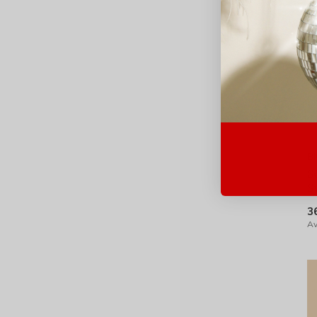
B
S
S
3
Av