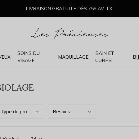
LIVRAISON GRATUITE DÈS 75$ AV. TX.
SOINS DU
BAIN ET
VEUX
MAQUILLAGE
BI
VISAGE
CORPS
BIOLAGE
Type
de produits
Beso
ins
8 Produits