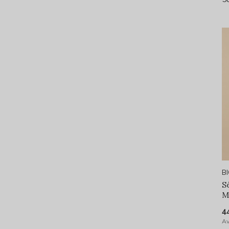
B
S
M
4
Av