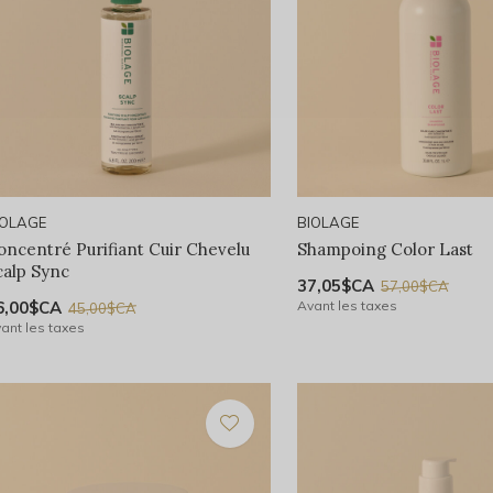
IOLAGE
BIOLAGE
oncentré Purifiant Cuir Chevelu
Shampoing Color Last
calp Sync
37,05$CA
57,00$CA
6,00$CA
Avant les taxes
45,00$CA
ant les taxes