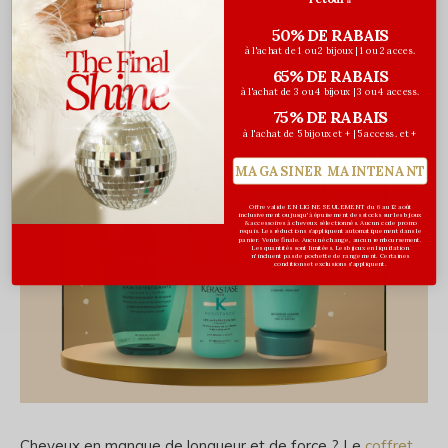
50% DE RABAIS
à l'achat de 1 ou 2 bijoux | 1 ou 2 acces.
65% DE RABAIS
à l'achat de 3 ou 4 bijoux | 3 ou 4 access.
75% DE RABAIS
à l'achat de 5 bijoux et + | 5 access. et +
MAGASINER MAINTENANT
Offre valide EN LIGNE SEULEMENT du 6 au 12 août
inclusivement ou jusqu'à épuisement des stocks sur les bijoux
& accessoires à cheveux sélectionnés. Aucun code promo
requis. Les réductions s’appliquent automatiquement dans le
panier. Vente finale. Aucun échange, aucun remboursement.
Les quantités sont limitées. Les bijoux en liquidation
n'incluent pas de pochette de rangement. Certaines
conditions et exclusions s'appliquent.
Cheveux en manque de longueur et de force ? Le
coffret