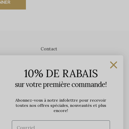
NNER
Contact
Les Précieuses
10% DE RABAIS
1650 avenue Jules-Verne, Local 103
G2G 2R1, Québec, Canada
sur votre première commande!
Heures d'ouverture en boutique
Lundi: 9h - 17h
Abonnez-vous à notre infolettre pour recevoir
toutes nos offres spéciales, nouveautés et plus
Mardi: 9h - 17h
encore!
Mercredi: 9h - 18h
Jeudi: 9h - 21h
Vendredi: 9h - 21h