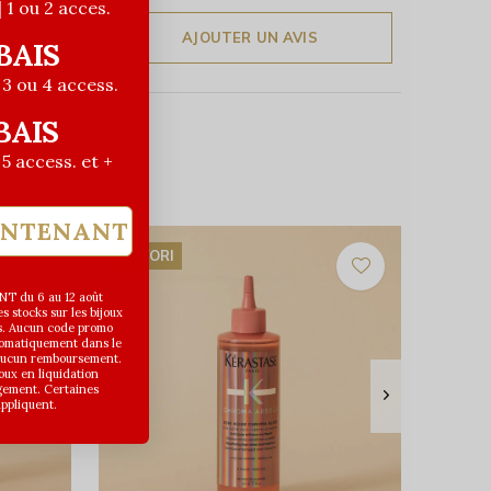
| 1 ou 2 acces.
AJOUTER UN AVIS
BAIS
| 3 ou 4 access.
BAIS
| 5 access. et +
INTENANT
FAVORI
T du 6 au 12 août
 stocks sur les bijoux
s. Aucun code promo
utomatiquement dans le
 aucun remboursement.
joux en liquidation
gement. Certaines
appliquent.