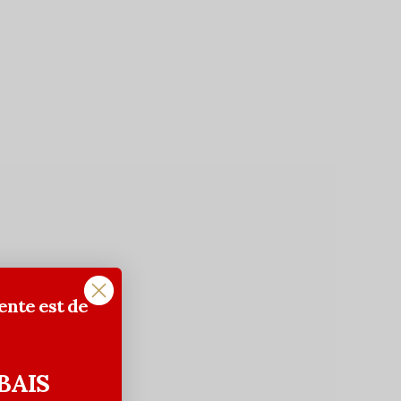
ente est de
BAIS