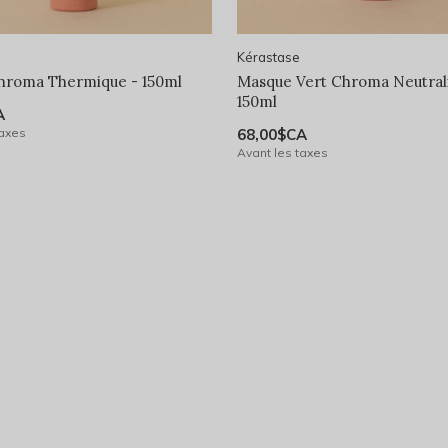
Kérastase
hroma Thermique - 150ml
Masque Vert Chroma Neutrali
150ml
A
taxes
68,00$CA
Avant les taxes