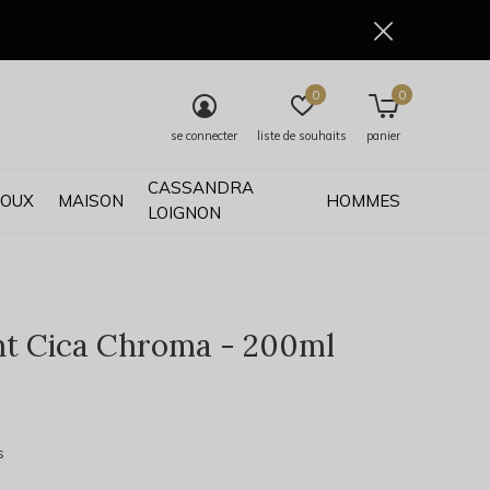
0
0
se connecter
liste de souhaits
panier
CASSANDRA
JOUX
MAISON
HOMMES
LOIGNON
t Cica Chroma - 200ml
0)
s