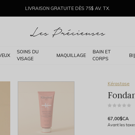
LIVRAISON GRATUITE DÈS 75$ AV. TX.
SOINS DU
BAIN ET
VEUX
MAQUILLAGE
BI
VISAGE
CORPS
Kérastase
Fondan
(
67,00$CA
Avant les taxe