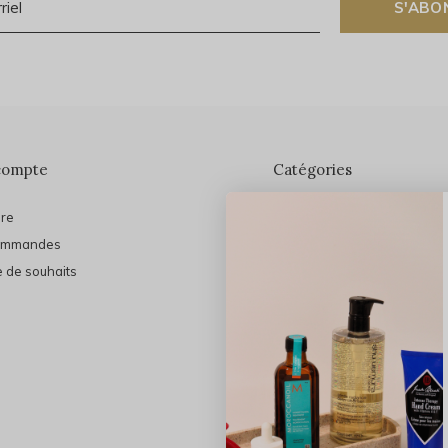
S'ABO
compte
Catégories
ire
En vedette
ommandes
THE FINAL SHINE
e de souhaits
Marques
Cheveux
Soins du visage
Maquillage
Bain et Corps
Bijoux