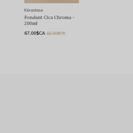
Kérastase
Fondant Cica Chroma -
200ml
67,00$CA
65,00$CA