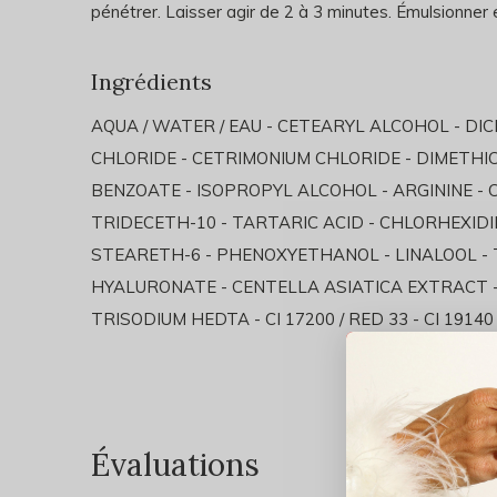
pénétrer. Laisser agir de 2 à 3 minutes. Émulsionner e
Ingrédients
AQUA / WATER / EAU -
CETEARYL ALCOHOL
-
DIC
CHLORIDE
-
CETRIMONIUM CHLORIDE
-
DIMETHI
BENZOATE
-
ISOPROPYL ALCOHOL
-
ARGININE
-
TRIDECETH-10 -
TARTARIC ACID
-
CHLORHEXIDI
STEARETH-6 -
PHENOXYETHANOL
-
LINALOOL
-
HYALURONATE
-
CENTELLA ASIATICA EXTRACT
TRISODIUM HEDTA - CI 17200 / RED 33 - CI 19140
Évaluations