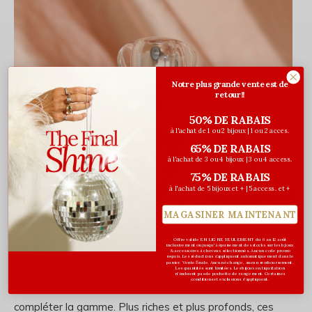
Notre plus grande vente est de
retour!!
50% DE RABAIS
à l'achat de 1 ou 2 bijoux | 1 ou 2 acces.
65% DE RABAIS
à l'achat de 3 ou 4 bijoux | 3 ou 4 access.
75% DE RABAIS
à l'achat de 5 bijoux et + | 5 access. et +
MAGASINER MAINTENANT
Offre valide EN LIGNE SEULEMENT du 6 au 12 août
inclusivement ou jusqu'à épuisement des stocks sur les bijoux
& accessoires à cheveux sélectionnés. Aucun code promo
requis. Les réductions s’appliquent automatiquement dans le
panier. Vente finale. Aucun échange, aucun remboursement.
Les quantités sont limitées. Les bijoux en liquidation
n'incluent pas de pochette de rangement. Certaines
conditions et exclusions s'appliquent.
Gloss Absolu
déploie trois nouveaux produits pour
compléter la gamme. Plus riches et plus profonds, ces