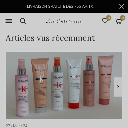
LIVRAISON GRATUITE DÈS 75$ AV. TX.
0
0
Articles vus récemment
27 / Mar / 24