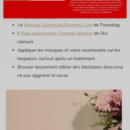
& accessoires à cheveux sélectionnés. Aucun code promo
requis. Les réductions s’appliquent automatiquement dans le
panier. Vente finale. Aucun échange, aucun remboursement.
Utiliser des produits ciblés comme :
Les quantités sont limitées. Les bijoux en liquidation
n'incluent pas de pochette de rangement. Certaines
conditions et exclusions s'appliquent.
Le
Sérum de nuit 8h
de Kérastase
Le
Masque Superfood Strength Cure
de Pureology
L’
Huile nourrissante Essence Absolue
de Shu
Uemura
Appliquer les masques et soins nourrissants sur les
longueurs, surtout après un traitement.
Brosser doucement utiliser des élastiques doux pour
ne pas aggraver la casse.