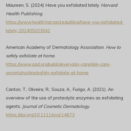
Maureen, S. (2024) Have you exfoliated lately.
Harvard
Health Publishing
.
https://www.health.harvard.edu/blog/have-you-exfoliated-
lately-202405203042
American Academy of Dermatology Association.
How to
safely exfoliate at home
.
https://www.aad.org/public/everyday-care/skin-care-
secrets/routine/safely-exfoliate-at-home
Canton, T., Oliveira, R., Souza, A., Furigo, A. (2021). An
overview of the use of proteolytic enzymes as exfoliating
agents.
Journal of Cosmetic Dermatology
.
https://doi.org/10.1111/jocd.14673