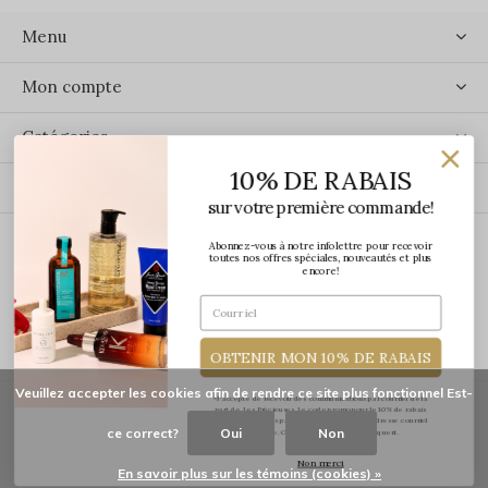
Menu
Mon compte
Catégories
10% DE RABAIS
Contact
sur votre première commande!
Abonnez-vous à notre infolettre pour recevoir
ÉCRIVEZ-NOUS
toutes nos offres spéciales, nouveautés et plus
encore!
OBTENIR MON 10% DE RABAIS
Veuillez accepter les cookies afin de rendre ce site plus fonctionnel Est-
*J'accepte de recevoir des communications par courriel de la
part de Les Précieuses. Le code promo pour le 10% de rabais
vous sera transmis par courriel une fois votre adresse courriel
ce correct?
Oui
Non
confirmée. Certaines exclusions s'appliquent.
© Copyright
2026
-
Les Précieuses
Non merci
En savoir plus sur les témoins (cookies) »