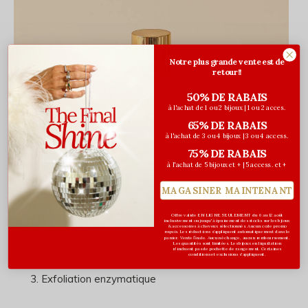
Notre plus grande vente est de
retour!!
50% DE RABAIS
à l'achat de 1 ou 2 bijoux | 1 ou 2 acces.
65% DE RABAIS
à l'achat de 3 ou 4 bijoux | 3 ou 4 access.
75% DE RABAIS
à l'achat de 5 bijoux et + | 5 access. et +
MAGASINER MAINTENANT
Offre valide EN LIGNE SEULEMENT du 6 au 12 août
inclusivement ou jusqu'à épuisement des stocks sur les bijoux
& accessoires à cheveux sélectionnés. Aucun code promo
requis. Les réductions s’appliquent automatiquement dans le
panier. Vente finale. Aucun échange, aucun remboursement.
Les quantités sont limitées. Les bijoux en liquidation
n'incluent pas de pochette de rangement. Certaines
conditions et exclusions s'appliquent.
Exfoliation enzymatique