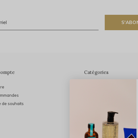
S'ABO
compte
Catégories
ire
En vedette
ommandes
THE FINAL SHINE
e de souhaits
Marques
Cheveux
Soins du visage
Maquillage
Bain et Corps