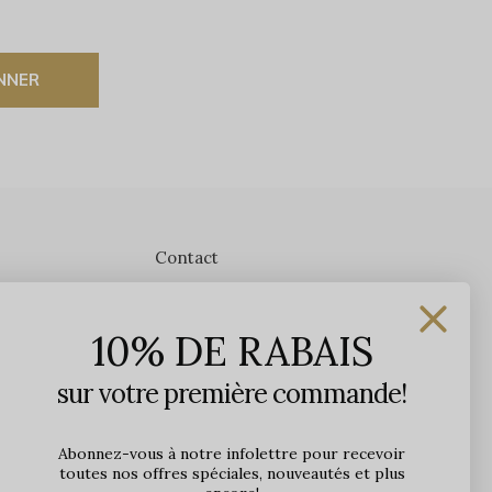
NNER
Contact
Les Précieuses
10% DE RABAIS
1650 avenue Jules-Verne, Local 103
G2G 2R1, Québec, Canada
sur votre première commande!
Heures d'ouverture en boutique
Lundi: 9h - 17h
Abonnez-vous à notre infolettre pour recevoir
toutes nos offres spéciales, nouveautés et plus
Mardi: 9h - 17h