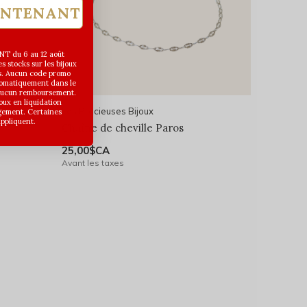
INTENANT
T du 6 au 12 août
 stocks sur les bijoux
s. Aucun code promo
utomatiquement dans le
 aucun remboursement.
joux en liquidation
Les Précieuses Bijoux
gement. Certaines
appliquent.
Chaîne de cheville Paros
25,00$CA
Avant les taxes