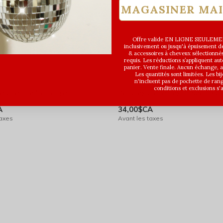
MAGASINER MA
Offre valide EN LIGNE SEULEMEN
inclusivement ou jusqu'à épuisement des
& accessoires à cheveux sélectionné
requis. Les réductions s’appliquent a
panier. Vente finale. Aucun échange,
Les quantités sont limitées. Les bi
uses Bijoux
Les Précieuses Bijoux
n'incluent pas de pochette de ran
conditions et exclusions s'
e cheville Toulouse
Boucles d'oreilles Bilbao - Or
A
34,00$CA
taxes
Avant les taxes