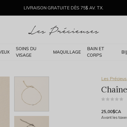
LIVRAISON GRATUITE DÈS 75$ AV. TX.
SOINS DU
BAIN ET
VEUX
MAQUILLAGE
BI
VISAGE
CORPS
Les Précieus
Chaîne
(
25,00$CA
Avant les taxe