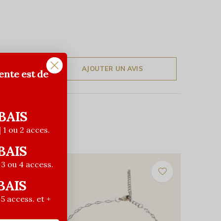
AJOUTER UN AVIS
ente est de
BAIS
| 1 ou 2 acces.
BAIS
| 3 ou 4 access.
BAIS
| 5 access. et +