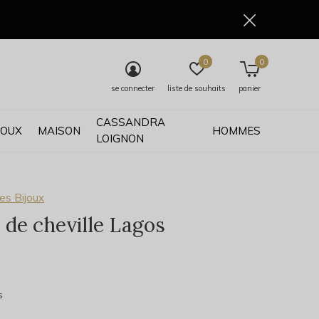
0
0
se connecter
liste de souhaits
panier
CASSANDRA
JOUX
MAISON
HOMMES
LOIGNON
es Bijoux
 de cheville Lagos
0)
s