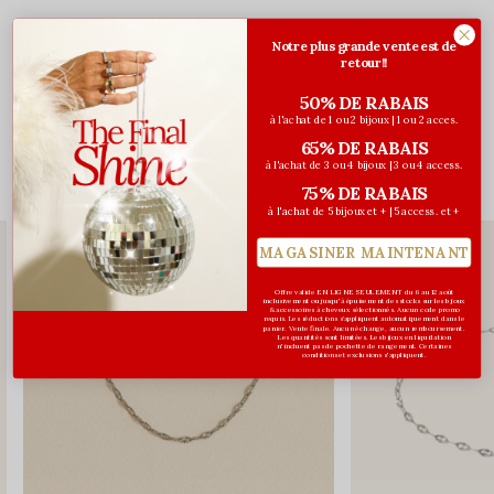
Notre plus grande vente est de
retour!!
Évaluations
50% DE RABAIS
0
/ 5
à l'achat de 1 ou 2 bijoux | 1 ou 2 acces.
65% DE RABAIS
à l'achat de 3 ou 4 bijoux | 3 ou 4 access.
Vous pourriez aussi aimer...
75% DE RABAIS
à l'achat de 5 bijoux et + | 5 access. et +
MAGASINER MAINTENANT
Offre valide EN LIGNE SEULEMENT du 6 au 12 août
inclusivement ou jusqu'à épuisement des stocks sur les bijoux
& accessoires à cheveux sélectionnés. Aucun code promo
requis. Les réductions s’appliquent automatiquement dans le
panier. Vente finale. Aucun échange, aucun remboursement.
Les quantités sont limitées. Les bijoux en liquidation
n'incluent pas de pochette de rangement. Certaines
conditions et exclusions s'appliquent.