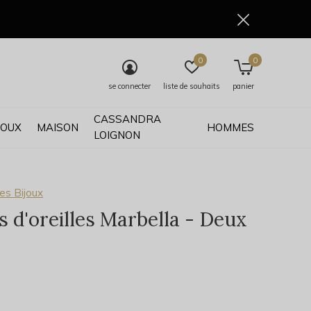
0
0
se connecter
liste de souhaits
panier
CASSANDRA
JOUX
MAISON
HOMMES
LOIGNON
es Bijoux
s d'oreilles Marbella - Deux
0)