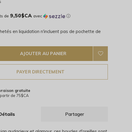
s
9,50$CA
ts de
avec
ⓘ
hetés en liquidation n'incluent pas de pochette de
AJOUTER AU PANIER
PAYER DIRECTEMENT
vraison gratuite
partir de 75$CA
Détails
Partager
ign audacieux et glamour, ces boucles d'oreilles sont