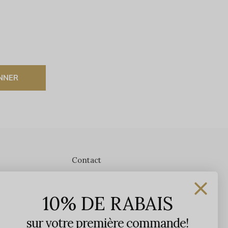
NNER
Contact
Les Précieuses
10% DE RABAIS
1650 avenue Jules-Verne, Local 103
G2G 2R1, Québec, Canada
sur votre première commande!