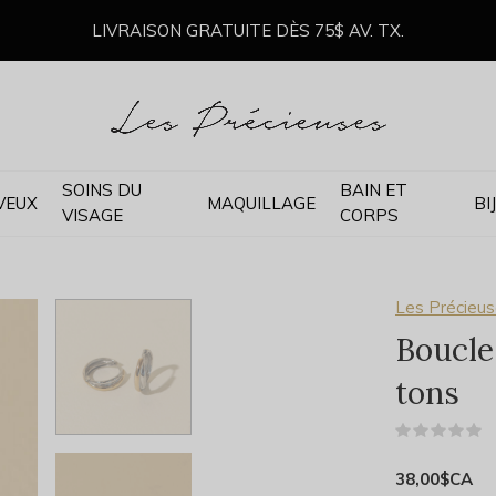
LIVRAISON GRATUITE DÈS 75$ AV. TX.
SOINS DU
BAIN ET
VEUX
MAQUILLAGE
BI
VISAGE
CORPS
s
Les Précieus
Boucle
tons
(
38,00$CA