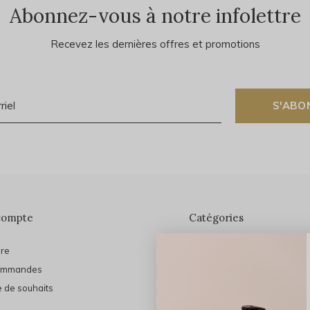
Abonnez-vous à notre infolettre
Recevez les dernières offres et promotions
S'ABO
compte
Catégories
ire
En vedette
ommandes
THE FINAL SHINE
e de souhaits
Marques
Cheveux