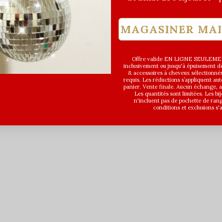
MAGASINER MA
Offre valide EN LIGNE SEULEMEN
inclusivement ou jusqu'à épuisement des
& accessoires à cheveux sélectionné
requis. Les réductions s’appliquent a
panier. Vente finale. Aucun échange,
Les quantités sont limitées. Les bi
n'incluent pas de pochette de ran
conditions et exclusions s'