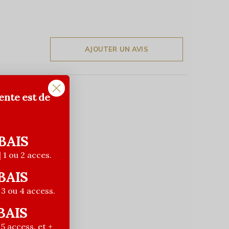
AJOUTER UN AVIS
ente est de
BAIS
| 1 ou 2 acces.
BAIS
| 3 ou 4 access.
BAIS
| 5 access. et +