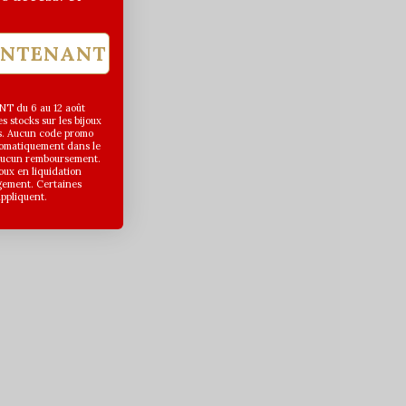
INTENANT
T du 6 au 12 août
 stocks sur les bijoux
s. Aucun code promo
utomatiquement dans le
 aucun remboursement.
joux en liquidation
gement. Certaines
appliquent.