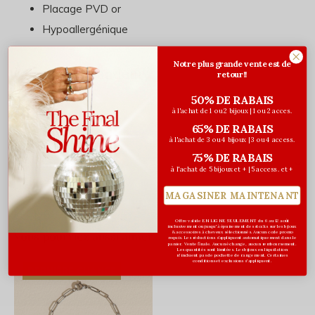
Placage PVD or
Hypoallergénique
Notre plus grande vente est de
Charte de grandeur
retour!!
50% DE RABAIS
Consultez-la
ici
.
à l'achat de 1 ou 2 bijoux | 1 ou 2 acces.
65% DE RABAIS
à l'achat de 3 ou 4 bijoux | 3 ou 4 access.
75% DE RABAIS
Évaluations
à l'achat de 5 bijoux et + | 5 access. et +
0
/ 5
MAGASINER MAINTENANT
Offre valide EN LIGNE SEULEMENT du 6 au 12 août
inclusivement ou jusqu'à épuisement des stocks sur les bijoux
& accessoires à cheveux sélectionnés. Aucun code promo
Vous pourriez aussi aimer...
requis. Les réductions s’appliquent automatiquement dans le
panier. Vente finale. Aucun échange, aucun remboursement.
Les quantités sont limitées. Les bijoux en liquidation
n'incluent pas de pochette de rangement. Certaines
conditions et exclusions s'appliquent.
DERNIÈRE CHANCE