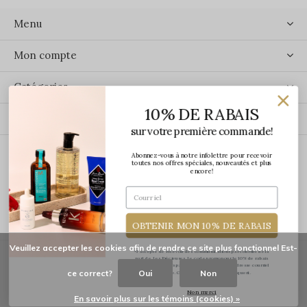
Menu
Mon compte
Catégories
10% DE RABAIS
Contact
sur votre première commande!
Abonnez-vous à notre infolettre pour recevoir
ÉCRIVEZ-NOUS
toutes nos offres spéciales, nouveautés et plus
encore!
OBTENIR MON 10% DE RABAIS
Veuillez accepter les cookies afin de rendre ce site plus fonctionnel Est-
*J'accepte de recevoir des communications par courriel de la
part de Les Précieuses. Le code promo pour le 10% de rabais
vous sera transmis par courriel une fois votre adresse courriel
ce correct?
Oui
Non
confirmée. Certaines exclusions s'appliquent.
© Copyright
2026
-
Les Précieuses
Non merci
En savoir plus sur les témoins (cookies) »