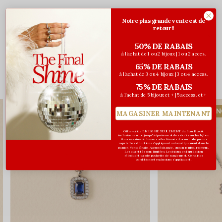
Notre plus grande vente est de
retour!!
Évaluations
50% DE RABAIS
0
/ 5
à l'achat de 1 ou 2 bijoux | 1 ou 2 acces.
65% DE RABAIS
à l'achat de 3 ou 4 bijoux | 3 ou 4 access.
Vous pourriez aussi aimer...
75% DE RABAIS
à l'achat de 5 bijoux et + | 5 access. et +
DERNIÈRE CHANCE
DERNIÈRE CHAN
MAGASINER MAINTENANT
Offre valide EN LIGNE SEULEMENT du 6 au 12 août
inclusivement ou jusqu'à épuisement des stocks sur les bijoux
& accessoires à cheveux sélectionnés. Aucun code promo
requis. Les réductions s’appliquent automatiquement dans le
panier. Vente finale. Aucun échange, aucun remboursement.
Les quantités sont limitées. Les bijoux en liquidation
n'incluent pas de pochette de rangement. Certaines
conditions et exclusions s'appliquent.