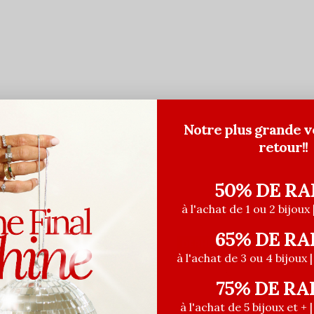
Notre plus grande v
retour!!
50% DE RA
à l'achat de 1 ou 2 bijoux 
65% DE RA
DERNIÈRE CHANCE
à l'achat de 3 ou 4 bijoux 
75% DE RA
à l'achat de 5 bijoux et + 