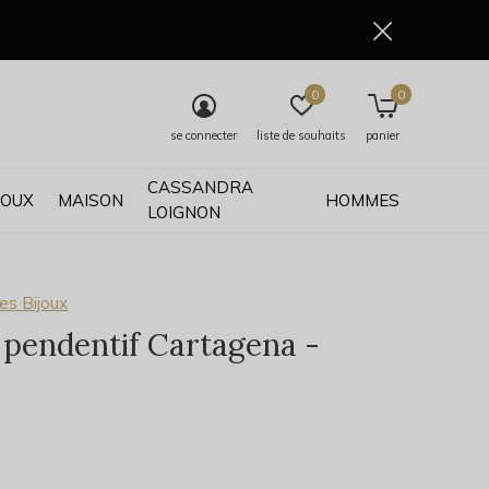
0
0
se connecter
liste de souhaits
panier
CASSANDRA
JOUX
MAISON
HOMMES
LOIGNON
es Bijoux
r pendentif Cartagena -
0)