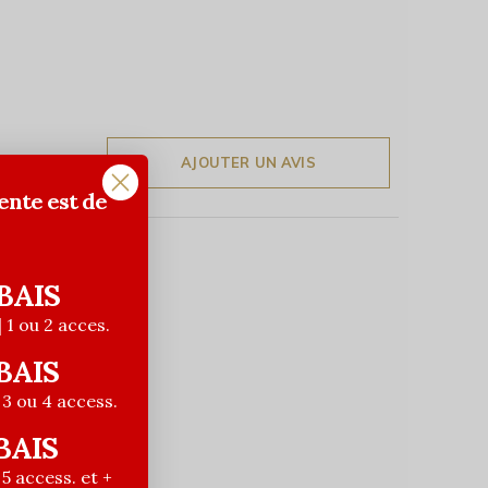
AJOUTER UN AVIS
ente est de
BAIS
| 1 ou 2 acces.
BAIS
| 3 ou 4 access.
BAIS
| 5 access. et +