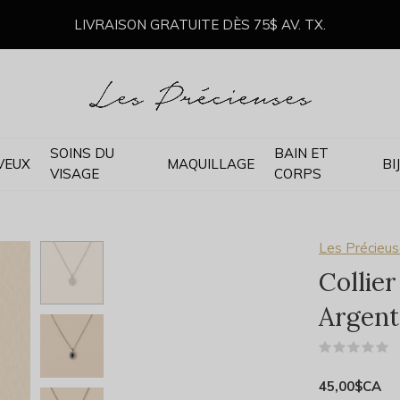
LIVRAISON GRATUITE DÈS 75$ AV. TX.
SOINS DU
BAIN ET
VEUX
MAQUILLAGE
BI
VISAGE
CORPS
Les Précieus
Collie
Argent
(
45,00$CA