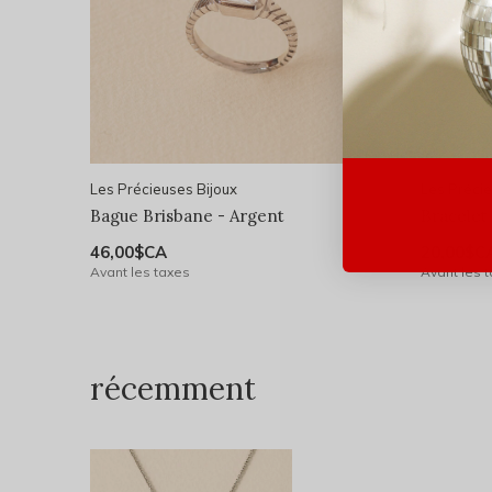
Les Précieuses Bijoux
Les Précie
Bague Brisbane - Argent
Bracelet
46,00$CA
20,00$C
Avant les taxes
Avant les 
récemment