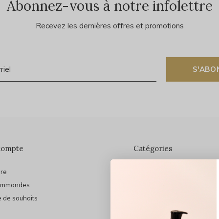
Abonnez-vous à notre infolettre
Recevez les dernières offres et promotions
S'ABO
compte
Catégories
ire
En vedette
ommandes
THE FINAL SHINE
e de souhaits
Marques
Cheveux