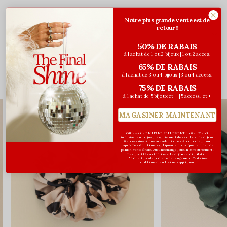
Notre plus grande vente est de
retour!!
Évaluations
50% DE RABAIS
5
/ 5
à l'achat de 1 ou 2 bijoux | 1 ou 2 acces.
65% DE RABAIS
à l'achat de 3 ou 4 bijoux | 3 ou 4 access.
Vous pourriez aussi aimer...
75% DE RABAIS
à l'achat de 5 bijoux et + | 5 access. et +
MAGASINER MAINTENANT
Offre valide EN LIGNE SEULEMENT du 6 au 12 août
inclusivement ou jusqu'à épuisement des stocks sur les bijoux
& accessoires à cheveux sélectionnés. Aucun code promo
requis. Les réductions s’appliquent automatiquement dans le
panier. Vente finale. Aucun échange, aucun remboursement.
Les quantités sont limitées. Les bijoux en liquidation
n'incluent pas de pochette de rangement. Certaines
conditions et exclusions s'appliquent.