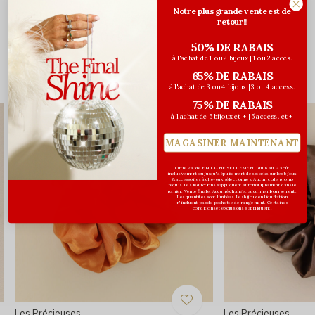
Notre plus grande vente est de
Évaluations
retour!!
0
/ 5
50% DE RABAIS
à l'achat de 1 ou 2 bijoux | 1 ou 2 acces.
65% DE RABAIS
Vous pourriez aussi aimer...
à l'achat de 3 ou 4 bijoux | 3 ou 4 access.
75% DE RABAIS
à l'achat de 5 bijoux et + | 5 access. et +
MAGASINER MAINTENANT
Offre valide EN LIGNE SEULEMENT du 6 au 12 août
inclusivement ou jusqu'à épuisement des stocks sur les bijoux
& accessoires à cheveux sélectionnés. Aucun code promo
requis. Les réductions s’appliquent automatiquement dans le
panier. Vente finale. Aucun échange, aucun remboursement.
Les quantités sont limitées. Les bijoux en liquidation
n'incluent pas de pochette de rangement. Certaines
conditions et exclusions s'appliquent.
Les Précieuses
Les Précieuses