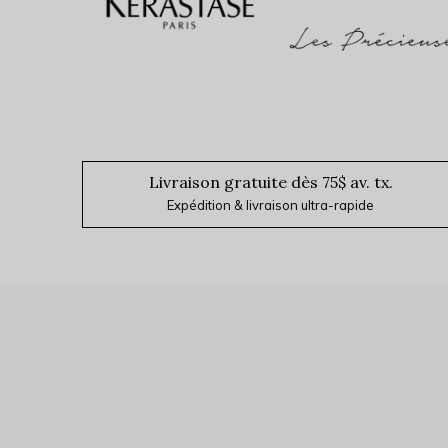
Brume parfumée cheveux et corps Puff.Me
20,00$CA
Avant les taxes
Livraison gratuite dès 75$ av. tx.
Expédition & livraison ultra-rapide