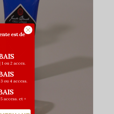
ente est de
lic!
BAIS
| 1 ou 2 acces.
BAIS
| 3 ou 4 access.
BAIS
| 5 access. et +