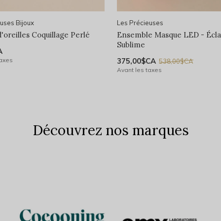
uses Bijoux
Les Précieuses
'oreilles Coquillage Perlé
Ensemble Masque LED - Écla
Sublime
A
taxes
375,00$CA
538,00$CA
Avant les taxes
Découvrez nos marques
DESIGNME Hair