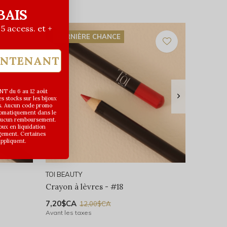
BAIS
| 5 access. et +
DERNIÈRE CHANCE
INTENANT
T du 6 au 12 août
 stocks sur les bijoux
s. Aucun code promo
utomatiquement dans le
 aucun remboursement.
joux en liquidation
gement. Certaines
appliquent.
TOI BEAUTY
Crayon à lèvres - #18
7,20$CA
12,00$CA
Avant les taxes