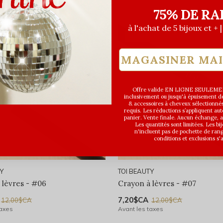
75% DE RA
à l'achat de 5 bijoux et + 
ÈRE CHANCE
DERNIÈRE CHANCE
MAGASINER MA
Offre valide EN LIGNE SEULEMEN
inclusivement ou jusqu'à épuisement des
& accessoires à cheveux sélectionné
requis. Les réductions s’appliquent a
panier. Vente finale. Aucun échange,
Les quantités sont limitées. Les bi
n'incluent pas de pochette de ran
conditions et exclusions s'
TY
TOI BEAUTY
 lèvres - #06
Crayon à lèvres - #07
7,20$CA
12,00$CA
12,00$CA
taxes
Avant les taxes