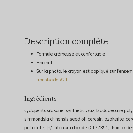
Description complète
Formule crémeuse et confortable
Fini mat
Sur la photo, le crayon est appliqué sur l'ense
translucide #21
Ingrédients
cyclopentasiloxane, synthetic wax, lsododecane pol
simmondsia chinensis seed oil, ceresin, ozokerite, cera
palmitate, [+/- titanium dioxide (CI 77891), lron oxi