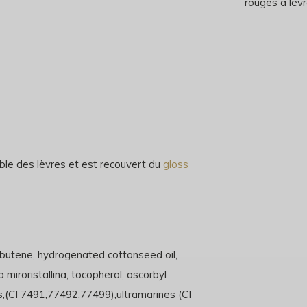
rouges à lèvr
mble des lèvres et est recouvert du
gloss
ybutene, hydrogenated cottonseed oil,
 miroristallina, tocopherol, ascorbyl
des,(CI 7491,77492,77499),ultramarines (CI