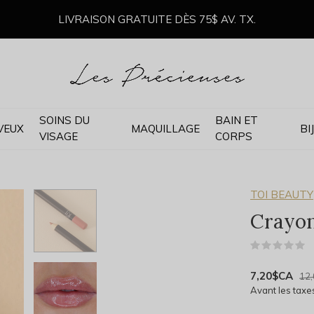
LIVRAISON GRATUITE DÈS 75$ AV. TX.
SOINS DU
BAIN ET
VEUX
MAQUILLAGE
BI
VISAGE
CORPS
TOI BEAUTY
Crayon
(
7,20$CA
12
Avant les taxe