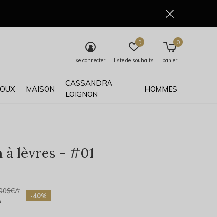
0
0
se connecter
liste de souhaits
panier
CASSANDRA
JOUX
MAISON
HOMMES
LOIGNON
 à lèvres - #01
0)
,00$CA
-40%
s