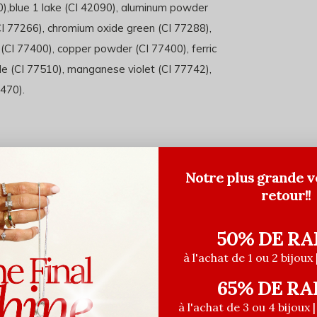
40),blue 1 lake (CI 42090), aluminum powder
(CI 77266), chromium oxide green (CI 77288),
CI 77400), copper powder (CI 77400), ferric
de (CI 77510), manganese violet (CI 77742),
5470).
Notre plus grande v
retour!!
50% DE RA
à l'achat de 1 ou 2 bijoux 
65% DE RA
à l'achat de 3 ou 4 bijoux 