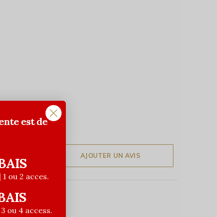
ente est de
AJOUTER UN AVIS
BAIS
| 1 ou 2 acces.
BAIS
| 3 ou 4 access.