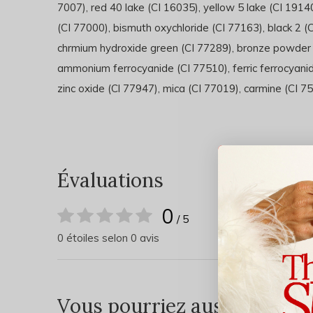
7007), red 40 lake (CI 16035), yellow 5 lake (CI 191
(CI 77000), bismuth oxychloride (CI 77163), black 2 
chrmium hydroxide green (CI 77289), bronze powder (
ammonium ferrocyanide (CI 77510), ferric ferrocyani
zinc oxide (Cl 77947), mica (CI 77019), carmine (CI 7
Évaluations
0
/ 5
0 étoiles selon 0 avis
Vous pourriez aussi aimer...