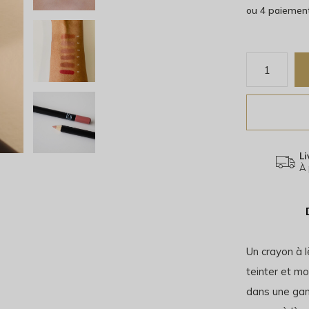
ou 4 paiemen
Li
À 
Un crayon à lè
teinter et mo
dans une gam