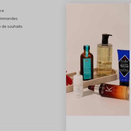
ire
En vedette
ommandes
THE FINAL SHINE
e de souhaits
Marques
Cheveux
Soins du visage
Maquillage
Bain et Corps
Bijoux