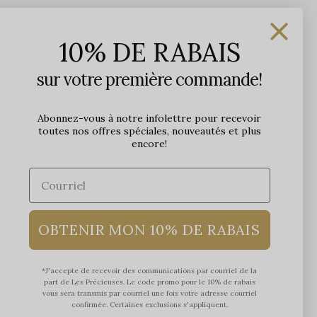
Les Précieuses
10% DE RABAIS
1650 avenue Jules-Verne, Local 103
G2G 2R1, Québec, Canada
sur votre première commande!
Heures d'ouverture en boutique
Lundi: 9h - 17h
Abonnez-vous à notre infolettre pour recevoir
toutes nos offres spéciales, nouveautés et plus
Mardi: 9h - 17h
encore!
Mercredi: 9h - 18h
Jeudi: 9h - 21h
Vendredi: 9h - 21h
Samedi: 9h à 17h
Dimanche: 10h à 17h
OBTENIR MON 10% DE RABAIS
*J'accepte de recevoir des communications par courriel de la
part de Les Précieuses. Le code promo pour le 10% de rabais
vous sera transmis par courriel une fois votre adresse courriel
confirmée. Certaines exclusions s'appliquent.