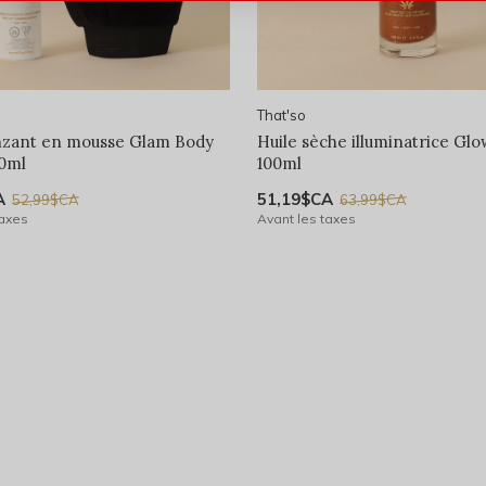
That'so
nzant en mousse Glam Body
Huile sèche illuminatrice Glo
50ml
100ml
A
51,19$CA
52,99$CA
63,99$CA
taxes
Avant les taxes