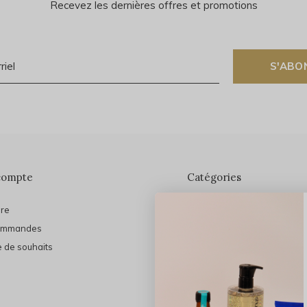
Recevez les dernières offres et promotions
S'ABO
compte
Catégories
ire
En vedette
ommandes
THE FINAL SHINE
e de souhaits
Marques
Cheveux
Soins du visage
Maquillage