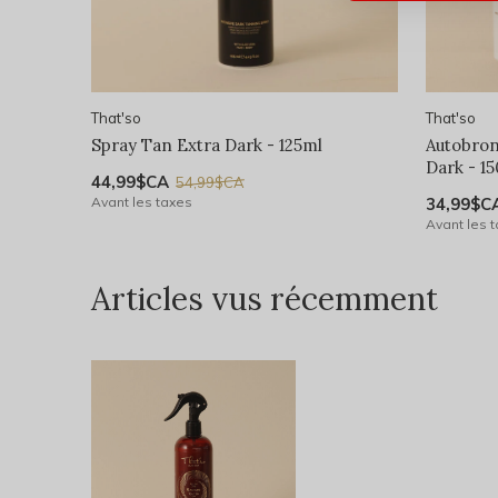
That'so
That'so
Spray Tan Extra Dark - 125ml
Autobro
Dark - 1
44,99$CA
54,99$CA
Avant les taxes
34,99$C
Avant les 
Articles vus récemment