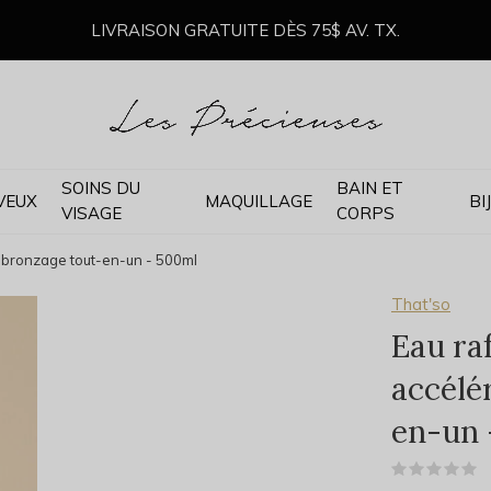
LIVRAISON GRATUITE DÈS 75$ AV. TX.
SOINS DU
BAIN ET
VEUX
MAQUILLAGE
BI
VISAGE
CORPS
e bronzage tout-en-un - 500ml
That'so
Eau ra
accélé
en-un 
(