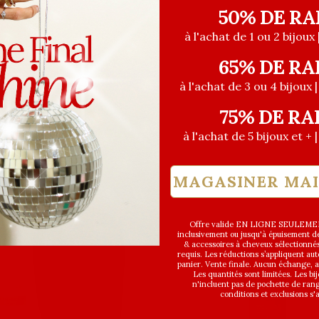
50% DE RA
à l'achat de 1 ou 2 bijoux 
65% DE RA
à l'achat de 3 ou 4 bijoux 
75% DE RA
à l'achat de 5 bijoux et + 
MAGASINER MA
R DE 72.99$
Offre valide EN LIGNE SEULEMEN
inclusivement ou jusqu'à épuisement des
& accessoires à cheveux sélectionné
requis. Les réductions s’appliquent a
panier. Vente finale. Aucun échange,
Les quantités sont limitées. Les bi
n'incluent pas de pochette de ran
conditions et exclusions s'