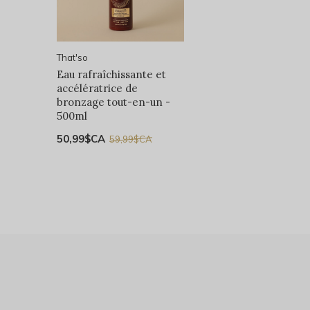
That'so
Eau rafraîchissante et
accélératrice de
bronzage tout-en-un -
500ml
50,99$CA
59,99$CA