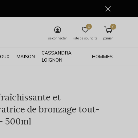
0
0
se connecter
liste de souhaits
panier
CASSANDRA
JOUX
MAISON
HOMMES
LOIGNON
fraîchissante et
ratrice de bronzage tout-
- 500ml
0)