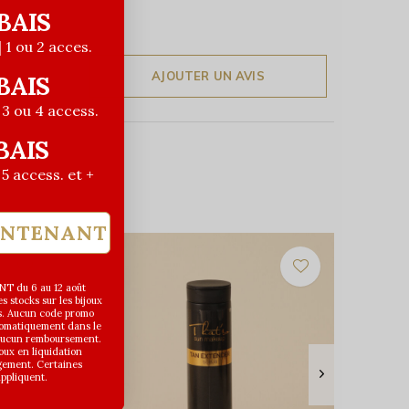
BAIS
| 1 ou 2 acces.
AJOUTER UN AVIS
BAIS
| 3 ou 4 access.
BAIS
| 5 access. et +
INTENANT
T du 6 au 12 août
 stocks sur les bijoux
s. Aucun code promo
utomatiquement dans le
 aucun remboursement.
joux en liquidation
gement. Certaines
appliquent.