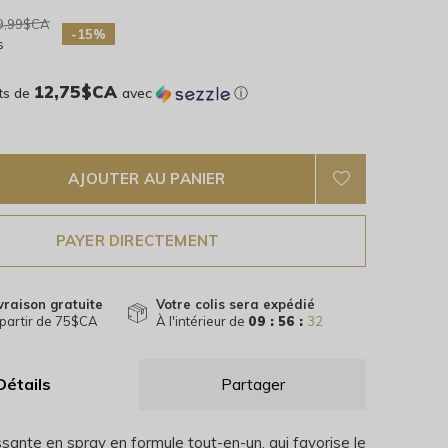
9,99$CA
-15%
s
12,75$CA
ts de
avec
ⓘ
AJOUTER AU PANIER
PAYER DIRECTEMENT
vraison gratuite
Votre colis sera expédié
partir de 75$CA
À l'intérieur de
09 : 56 :
32
Détails
Partager
ssante en spray en formule tout-en-un, qui favorise le