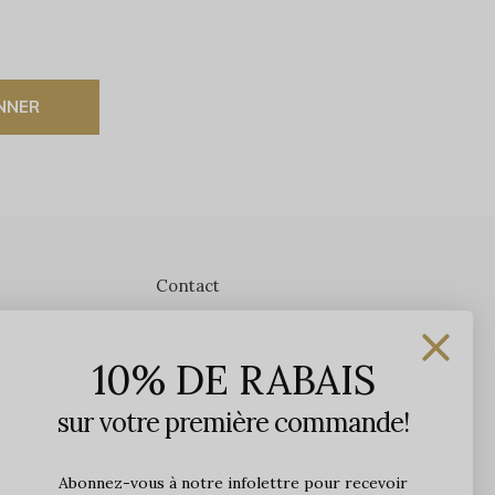
NNER
Contact
Les Précieuses
10% DE RABAIS
1650 avenue Jules-Verne, Local 103
G2G 2R1, Québec, Canada
sur votre première commande!
Heures d'ouverture en boutique
Lundi: 9h - 17h
Abonnez-vous à notre infolettre pour recevoir