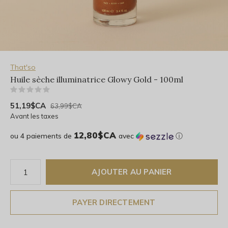
That'so
Huile sèche illuminatrice Glowy Gold - 100ml
(0)
51,19$CA
63,99$CA
Avant les taxes
12,80$CA
ou 4 paiements de
avec
ⓘ
AJOUTER AU PANIER
PAYER DIRECTEMENT