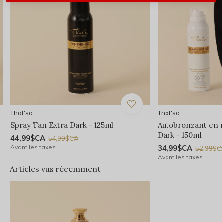
That'so
That'so
Spray Tan Extra Dark - 125ml
Autobronzant en
Dark - 150ml
44,99$CA
54,99$CA
Avant les taxes
34,99$CA
52,99$
Avant les taxes
Articles vus récemment