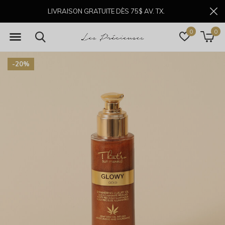
LIVRAISON GRATUITE DÈS 75$ AV. TX.
0
0
-20%