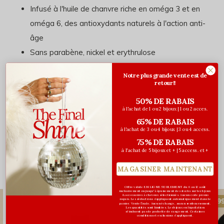
Infusé à l'huile de chanvre riche en oméga 3 et en
oméga 6, des antioxydants naturels à l'action anti-
âge
Sans parabène, nickel et erythrulose
Notre plus grande vente est de
retour!!
50% DE RABAIS
à l'achat de 1 ou 2 bijoux | 1 ou 2 acces.
65% DE RABAIS
Évaluations
à l'achat de 3 ou 4 bijoux | 3 ou 4 access.
0
75% DE RABAIS
/ 5
à l'achat de 5 bijoux et + | 5 access. et +
MAGASINER MAINTENANT
Vous pourriez aussi aimer...
Offre valide EN LIGNE SEULEMENT du 6 au 12 août
inclusivement ou jusqu'à épuisement des stocks sur les bijoux
& accessoires à cheveux sélectionnés. Aucun code promo
requis. Les réductions s’appliquent automatiquement dans le
VALEUR DE 72.9
panier. Vente finale. Aucun échange, aucun remboursement.
Les quantités sont limitées. Les bijoux en liquidation
n'incluent pas de pochette de rangement. Certaines
conditions et exclusions s'appliquent.