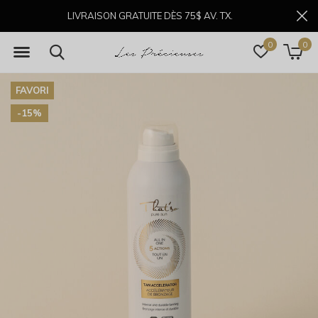
LIVRAISON GRATUITE DÈS 75$ AV. TX.
0
0
FAVORI
-15%