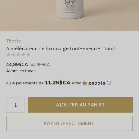
That'so
Accélérateur de bronzage tout-en-un - 175ml
(0)
44,99$CA
52,99$CA
Avant les taxes
11,25$CA
ou 4 paiements de
avec
ⓘ
AJOUTER AU PANIER
PAYER DIRECTEMENT