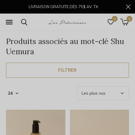
LIVRAISON GRATUITE DÈS 75$ AV. TX.
0
0
Produits associés au mot-clé Shu
Uemura
FILTRER