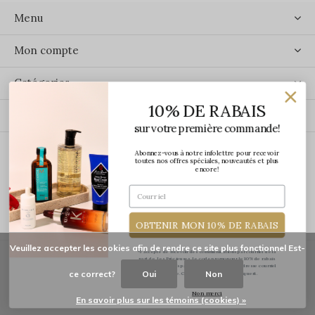
Menu
Mon compte
Catégories
10% DE RABAIS
Contact
sur votre première commande!
Abonnez-vous à notre infolettre pour recevoir
ÉCRIVEZ-NOUS
toutes nos offres spéciales, nouveautés et plus
encore!
OBTENIR MON 10% DE RABAIS
Veuillez accepter les cookies afin de rendre ce site plus fonctionnel Est-
*J'accepte de recevoir des communications par courriel de la
part de Les Précieuses. Le code promo pour le 10% de rabais
vous sera transmis par courriel une fois votre adresse courriel
ce correct?
Oui
Non
confirmée. Certaines exclusions s'appliquent.
© Copyright
2026
-
Les Précieuses
Non merci
En savoir plus sur les témoins (cookies) »