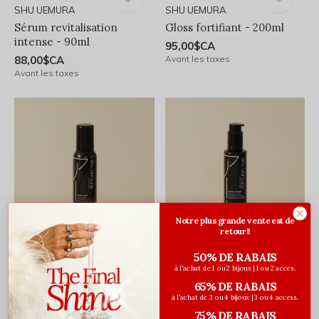
SHU UEMURA
SHU UEMURA
Sérum revitalisation
Gloss fortifiant - 200ml
intense - 90ml
95,00$CA
88,00$CA
Avant les taxes
Avant les taxes
Notre plus grande vente est de
retour!!
SHU UEMURA
SHU UEMURA
50% DE RABAIS
Mousse Définition des
Crème de brusing
à l'achat de 1 ou 2 bijoux | 1 ou 2 acces.
Boucles Kaze Wave - 150ml
protectrice Netsu Design -
65% DE RABAIS
150ml
59,00$CA
à l'achat de 3 ou 4 bijoux | 3 ou 4 access.
Avant les taxes
59,00$CA
75% DE RABAIS