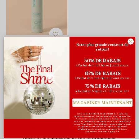
DESIGNME Hair
Notre plus grande vente est de
Shampoing sec pour les
retour!!
tons foncés Quickie.Me
50% DE RABAIS
30,60$CA
36,00$CA
à l'achat de 1 ou 2 bijoux | 1 ou 2 acces.
Avant les taxes
65% DE RABAIS
à l'achat de 3 ou 4 bijoux | 3 ou 4 access.
Vu de 1 à 1 produits
75% DE RABAIS
à l'achat de 5 bijoux et + | 5 access. et +
MAGASINER MAINTENANT
Offre valide EN LIGNE SEULEMENT du 6 au 12 août
inclusivement ou jusqu'à épuisement des stocks sur les bijoux
& accessoires à cheveux sélectionnés. Aucun code promo
requis. Les réductions s’appliquent automatiquement dans le
Abonnez-vous à notre infolettre
panier. Vente finale. Aucun échange, aucun remboursement.
Les quantités sont limitées. Les bijoux en liquidation
n'incluent pas de pochette de rangement. Certaines
conditions et exclusions s'appliquent.
Recevez les dernières offres et promotions