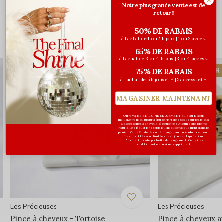
Notre plus grande vente est de
0
/ 5
retour!!
50% DE RABAIS
à l'achat de 1 ou 2 bijoux | 1 ou 2 acces.
Vous pourriez aussi aimer...
65% DE RABAIS
à l'achat de 3 ou 4 bijoux | 3 ou 4 access.
COUP DE CŒUR
75% DE RABAIS
à l'achat de 5 bijoux et + | 5 access. et +
MAGASINER MAINTENANT
Offre valide EN LIGNE SEULEMENT du 6 au 12 août
inclusivement ou jusqu'à épuisement des stocks sur les bijoux
& accessoires à cheveux sélectionnés. Aucun code promo
requis. Les réductions s’appliquent automatiquement dans le
panier. Vente finale. Aucun échange, aucun remboursement.
Les quantités sont limitées. Les bijoux en liquidation
n'incluent pas de pochette de rangement. Certaines
conditions et exclusions s'appliquent.
Les Précieuses
Les Précieuses
Pince à cheveux - Tortoise
Pince à cheveux a