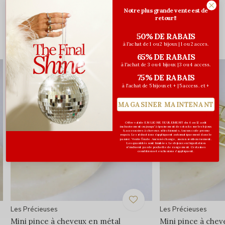
0
Notre plus grande vente est de
/ 5
retour!!
50% DE RABAIS
à l'achat de 1 ou 2 bijoux | 1 ou 2 acces.
Vous pourriez aussi aimer...
65% DE RABAIS
à l'achat de 3 ou 4 bijoux | 3 ou 4 access.
75% DE RABAIS
à l'achat de 5 bijoux et + | 5 access. et +
MAGASINER MAINTENANT
Offre valide EN LIGNE SEULEMENT du 6 au 12 août
inclusivement ou jusqu'à épuisement des stocks sur les bijoux
& accessoires à cheveux sélectionnés. Aucun code promo
requis. Les réductions s’appliquent automatiquement dans le
panier. Vente finale. Aucun échange, aucun remboursement.
Les quantités sont limitées. Les bijoux en liquidation
n'incluent pas de pochette de rangement. Certaines
conditions et exclusions s'appliquent.
Les Précieuses
Les Précieuses
Mini pince à cheveux en métal
Mini pince à chev