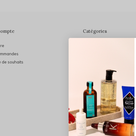
compte
Catégories
ire
En vedette
ommandes
THE FINAL SHINE
e de souhaits
Marques
Cheveux
Soins du visage
Maquillage
Bain et Corps
Bijoux