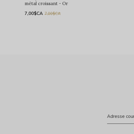
métal croissant - Or
7,00$CA
7,00$CA