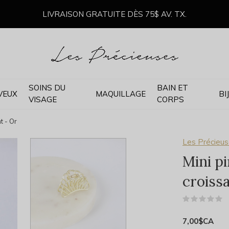
LIVRAISON GRATUITE DÈS 75$ AV. TX.
SOINS DU
BAIN ET
VEUX
MAQUILLAGE
BI
VISAGE
CORPS
t - Or
Les Précieu
Mini p
croiss
(
7,00$CA