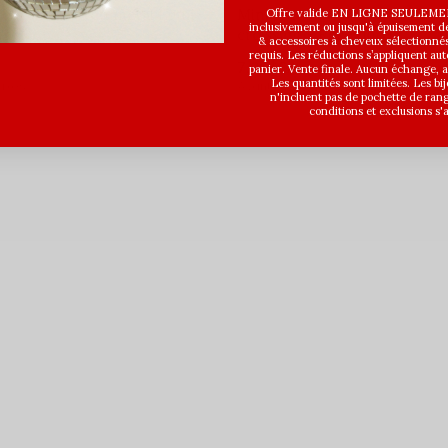
ce à cheveux en métal Luna -
Mini pince à cheveux en méta
Offre valide EN LIGNE SEULEMEN
inclusivement ou jusqu'à épuisement des
croissant - Rose doré
& accessoires à cheveux sélectionné
requis. Les réductions s’appliquent a
7,00$CA
panier. Vente finale. Aucun échange,
Les quantités sont limitées. Les bi
taxes
Avant les taxes
n'incluent pas de pochette de ran
conditions et exclusions s'