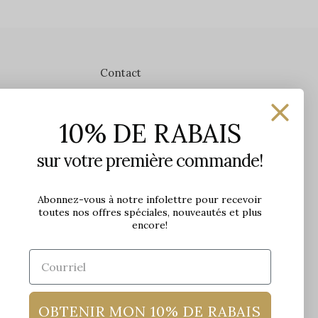
Contact
Les Précieuses
10% DE RABAIS
1650 avenue Jules-Verne, Local 103
G2G 2R1, Québec, Canada
sur votre première commande!
Heures d'ouverture en boutique
Lundi: 9h - 17h
Abonnez-vous à notre infolettre pour recevoir
toutes nos offres spéciales, nouveautés et plus
Mardi: 9h - 17h
encore!
Mercredi: 9h - 18h
Jeudi: 9h - 21h
Vendredi: 9h - 21h
Samedi: 9h à 17h
Dimanche: 10h à 17h
OBTENIR MON 10% DE RABAIS