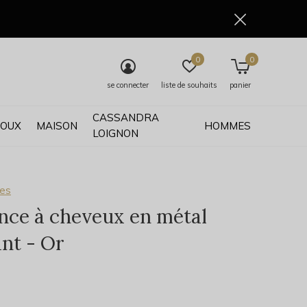
0
0
se connecter
liste de souhaits
panier
CASSANDRA
JOUX
MAISON
HOMMES
LOIGNON
ses
ince à cheveux en métal
ant - Or
0)