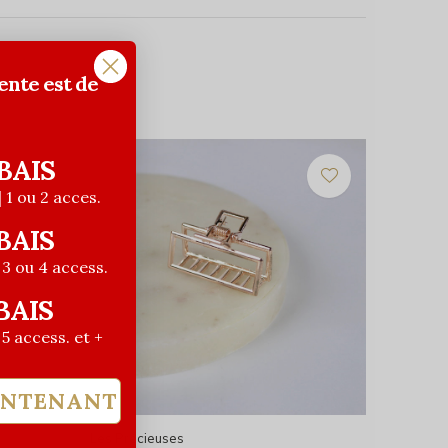
ente est de
BAIS
| 1 ou 2 acces.
BAIS
| 3 ou 4 access.
BAIS
| 5 access. et +
INTENANT
Les Précieuses