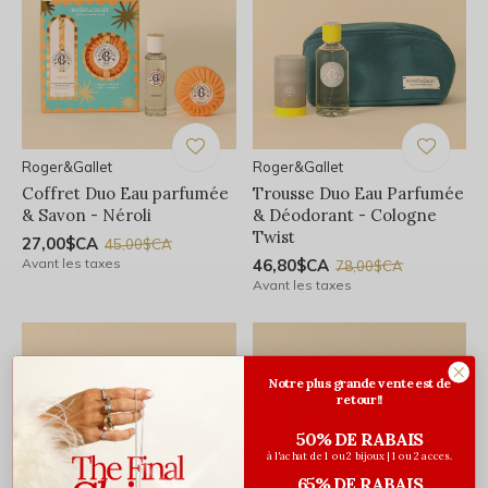
Roger&Gallet
Roger&Gallet
Coffret Duo Eau parfumée
Trousse Duo Eau Parfumée
& Savon - Néroli
& Déodorant - Cologne
Twist
27,00$CA
45,00$CA
Avant les taxes
46,80$CA
78,00$CA
Avant les taxes
Notre plus grande vente est de
retour!!
50% DE RABAIS
à l'achat de 1 ou 2 bijoux | 1 ou 2 acces.
65% DE RABAIS