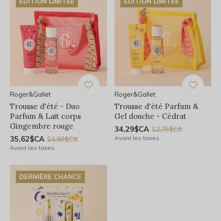
ÉDITION LIMITÉE
ÉDITION LIMITÉE
Roger&Gallet
Roger&Gallet
Trousse d'été - Duo
Trousse d'été Parfum &
Parfum & Lait corps
Gel douche - Cédrat
Gingembre rouge
34,29$CA
52,75$CA
35,62$CA
Avant les taxes
54,80$CA
Avant les taxes
DERNIÈRE CHANCE