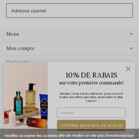
S'ABONNER
Menu
Mon compte
Catégories
10% DE RABAIS
Contact
sur votre première commande!
Abonnez-vous à notre infolettre pour recevoir
ÉCRIVEZ-NOUS
toutes nos offres spéciales, nouveautés et plus
encore!
OBTENIR MON 10% DE RABAIS
Veuillez accepter les cookies afin de rendre ce site plus fonctionnel Est-
*J'accepte de recevoir des communications par courriel de la