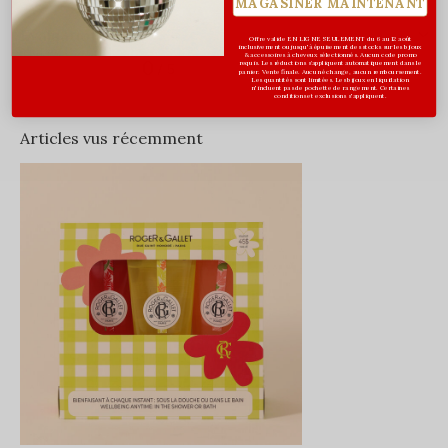
MAGASINER MAINTENANT
Évaluations
Offre valide EN LIGNE SEULEMENT du 6 au 12 août
inclusivement ou jusqu'à épuisement des stocks sur les bijoux
& accessoires à cheveux sélectionnés. Aucun code promo
0
requis. Les réductions s’appliquent automatiquement dans le
/ 5
panier. Vente finale. Aucun échange, aucun remboursement.
Les quantités sont limitées. Les bijoux en liquidation
n'incluent pas de pochette de rangement. Certaines
conditions et exclusions s'appliquent.
Articles vus récemment