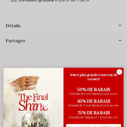
Livraison gratuite
À partir de 75$CA
Détails
Partager
Description complète
Notre plus grande vente est de
Ce coffret comprend:
retour!!
50% DE RABAIS
à l'achat de 1 ou 2 bijoux | 1 ou 2 acces.
Gel Douche Bienfaisant Fleur d'Osmanthus
200ml
65% DE RABAIS
Gel Douche Bienfaisant Fleur de Figuier
200ml
à l'achat de 3 ou 4 bijoux | 3 ou 4 access.
Gel Douche Bienfaisant Gingembre rouge
200ml
75% DE RABAIS
à l'achat de 5 bijoux et + | 5 access. et +