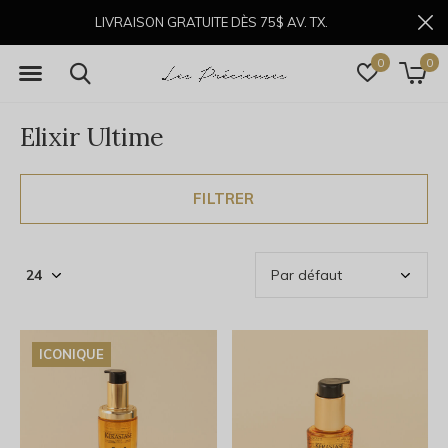
LIVRAISON GRATUITE DÈS 75$ AV. TX.
0
0
Elixir Ultime
FILTRER
ICONIQUE