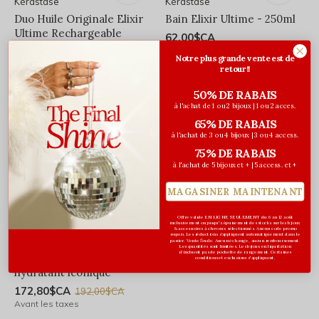
Kérastase
Kérastase
Duo Huile Originale Elixir
Bain Elixir Ultime - 250ml
Ultime Rechargeable
62,00$CA
154,80$CA
Avant les taxes
172,00$CA
Notre plus grande vente est de
Avant les taxes
retour!!
50% DE RABAIS
OFFRE SPÉCIALE
à l'achat de 1 ou 2 bijoux | 1 ou 2 acces.
65% DE RABAIS
à l'achat de 3 ou 4 bijoux | 3 ou 4 access.
75% DE RABAIS
à l'achat de 5 bijoux et + | 5 access. et +
MAGASINER MAINTENANT
Offre valide EN LIGNE SEULEMENT du 6 au 12 août
inclusivement ou jusqu'à épuisement des stocks sur les bijoux
& accessoires à cheveux sélectionnés. Aucun code promo
requis. Les réductions s’appliquent automatiquement dans le
Kérastase
panier. Vente finale. Aucun échange, aucun remboursement.
Les quantités sont limitées. Les bijoux en liquidation
n'incluent pas de pochette de rangement. Certaines
Duo nourrissant et
conditions et exclusions s'appliquent.
hydratant iconique
172,80$CA
192,00$CA
Avant les taxes