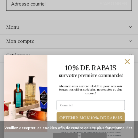
S'ABONNER
Menu
Mon compte
Catégories
10% DE RABAIS
Contact
sur votre première commande!
Abonnez-vous à notre infolettre pour recevoir
ÉCRIVEZ-NOUS
toutes nos offres spéciales, nouveautés et plus
encore!
OBTENIR MON 10% DE RABAIS
Veuillez accepter les cookies afin de rendre ce site plus fonctionnel Est-
*J'accepte de recevoir des communications par courriel de la
part de Les Précieuses. Le code promo pour le 10% de rabais
vous sera transmis par courriel une fois votre adresse courriel