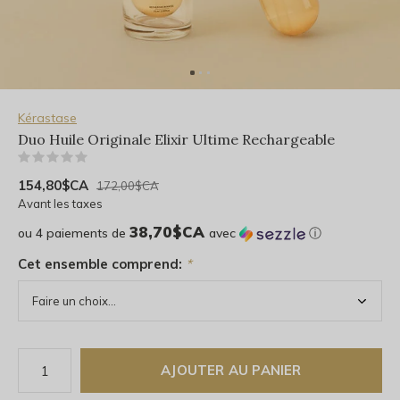
Kérastase
Duo Huile Originale Elixir Ultime Rechargeable
(0)
154,80$CA
172,00$CA
Avant les taxes
38,70$CA
ou 4 paiements de
avec
ⓘ
Cet ensemble comprend:
*
AJOUTER AU PANIER