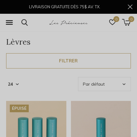
LIVRAISON GRATUITE DÈS 75$ AV. TX.
0
0
Lèvres
FILTRER
ÉPUISÉ