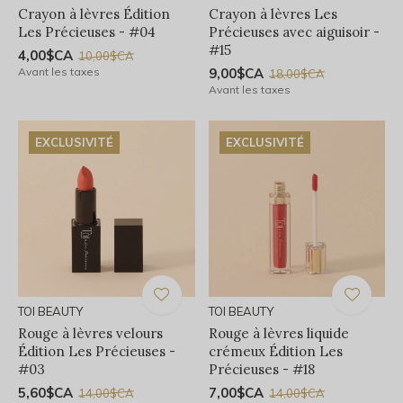
Crayon à lèvres Édition
Crayon à lèvres Les
Les Précieuses - #04
Précieuses avec aiguisoir -
#15
4,00$CA
10,00$CA
Avant les taxes
9,00$CA
18,00$CA
Avant les taxes
EXCLUSIVITÉ
EXCLUSIVITÉ
TOI BEAUTY
TOI BEAUTY
Rouge à lèvres velours
Rouge à lèvres liquide
Édition Les Précieuses -
crémeux Édition Les
#03
Précieuses - #18
5,60$CA
7,00$CA
14,00$CA
14,00$CA