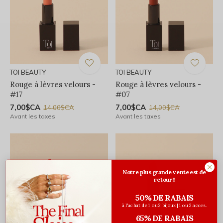
TOI BEAUTY
TOI BEAUTY
Rouge à lèvres velours -
Rouge à lèvres velours -
#17
#07
7,00$CA
7,00$CA
14,00$CA
14,00$CA
Avant les taxes
Avant les taxes
Notre plus grande vente est de
retour!!
50% DE RABAIS
à l'achat de 1 ou 2 bijoux | 1 ou 2 acces.
65% DE RABAIS