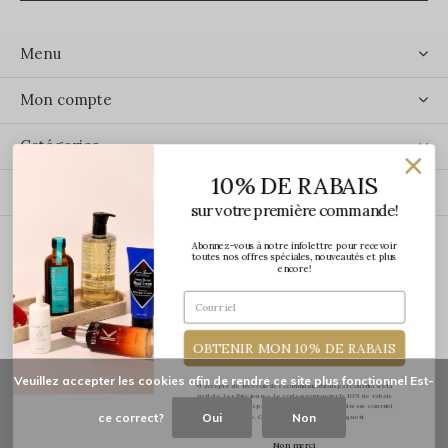
Menu
Mon compte
Catégories
10% DE RABAIS
Contact
sur votre première commande!
Abonnez-vous à notre infolettre pour recevoir
ÉCRIVEZ-NOUS
toutes nos offres spéciales, nouveautés et plus
encore!
OBTENIR MON 10% DE RABAIS
Veuillez accepter les cookies afin de rendre ce site plus fonctionnel Est-
*J'accepte de recevoir des communications par courriel de la
part de Les Précieuses. Le code promo pour le 10% de rabais
vous sera transmis par courriel une fois votre adresse courriel
ce correct?
Oui
Non
confirmée. Certaines exclusions s'appliquent.
© Copyright
2026
-
Les Précieuses
Non merci