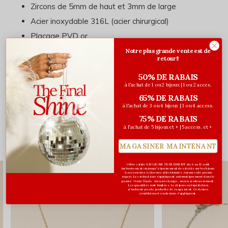
Zircons de 5mm de haut et 3mm de large
Acier inoxydable 316L (acier chirurgical)
Placage PVD or
Hypoallergénique
Notre plus grande vente est de
retour!!
50% DE RABAIS
à l'achat de 1 ou 2 bijoux | 1 ou 2 acces.
Évaluations
65% DE RABAIS
à l'achat de 3 ou 4 bijoux | 3 ou 4 access.
0
/ 5
75% DE RABAIS
à l'achat de 5 bijoux et + | 5 access. et +
MAGASINER MAINTENANT
Vous pourriez aussi aimer...
Offre valide EN LIGNE SEULEMENT du 6 au 12 août
inclusivement ou jusqu'à épuisement des stocks sur les bijoux
& accessoires à cheveux sélectionnés. Aucun code promo
requis. Les réductions s’appliquent automatiquement dans le
panier. Vente finale. Aucun échange, aucun remboursement.
Les quantités sont limitées. Les bijoux en liquidation
n'incluent pas de pochette de rangement. Certaines
conditions et exclusions s'appliquent.