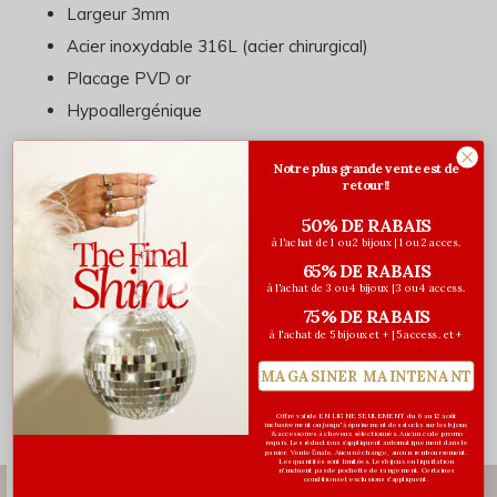
Largeur 3mm
Acier inoxydable 316L (acier chirurgical)
Placage PVD or
Hypoallergénique
Notre plus grande vente est de
Charte de grandeur
retour!!
50% DE RABAIS
Consultez-la
ici
.
à l'achat de 1 ou 2 bijoux | 1 ou 2 acces.
65% DE RABAIS
à l'achat de 3 ou 4 bijoux | 3 ou 4 access.
75% DE RABAIS
Évaluations
à l'achat de 5 bijoux et + | 5 access. et +
0
/ 5
MAGASINER MAINTENANT
Offre valide EN LIGNE SEULEMENT du 6 au 12 août
inclusivement ou jusqu'à épuisement des stocks sur les bijoux
Vous pourriez aussi aimer...
& accessoires à cheveux sélectionnés. Aucun code promo
requis. Les réductions s’appliquent automatiquement dans le
panier. Vente finale. Aucun échange, aucun remboursement.
Les quantités sont limitées. Les bijoux en liquidation
n'incluent pas de pochette de rangement. Certaines
conditions et exclusions s'appliquent.