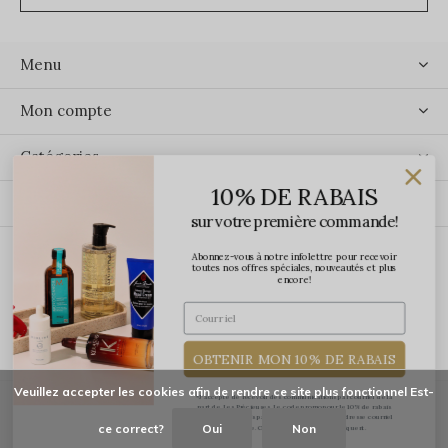
Menu
Mon compte
Catégories
10% DE RABAIS
Contact
sur votre première commande!
Abonnez-vous à notre infolettre pour recevoir
ÉCRIVEZ-NOUS
toutes nos offres spéciales, nouveautés et plus
encore!
OBTENIR MON 10% DE RABAIS
Veuillez accepter les cookies afin de rendre ce site plus fonctionnel Est-
*J'accepte de recevoir des communications par courriel de la
part de Les Précieuses. Le code promo pour le 10% de rabais
vous sera transmis par courriel une fois votre adresse courriel
ce correct?
Oui
Non
confirmée. Certaines exclusions s'appliquent.