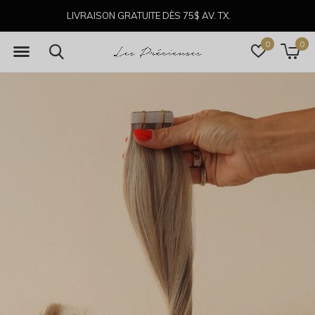
LIVRAISON GRATUITE DÈS 75$ AV. TX.
0
0