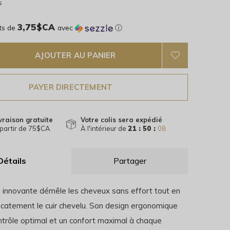
s
3,75$CA
ts de
avec
ⓘ
AJOUTER AU PANIER
PAYER DIRECTEMENT
vraison gratuite
Votre colis sera expédié
partir de 75$CA
À l'intérieur de
21 : 50 :
07
Détails
Partager
 innovante démêle les cheveux sans effort tout en
licatement le cuir chevelu. Son design ergonomique
ntrôle optimal et un confort maximal à chaque