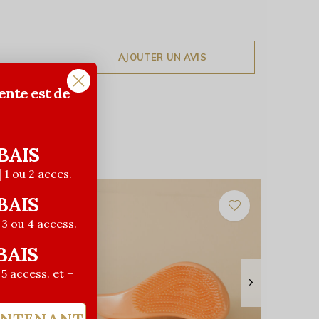
AJOUTER UN AVIS
ente est de
BAIS
| 1 ou 2 acces.
BAIS
| 3 ou 4 access.
BAIS
| 5 access. et +
INTENANT