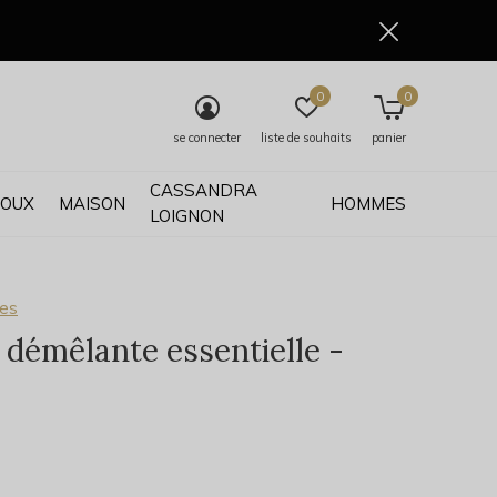
0
0
se connecter
liste de souhaits
panier
CASSANDRA
JOUX
MAISON
HOMMES
LOIGNON
ses
 démêlante essentielle -
0)