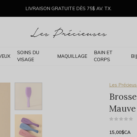
LIVRAISON GRATUITE DÈS 75$ AV. TX.
SOINS DU
BAIN ET
VEUX
MAQUILLAGE
BI
VISAGE
CORPS
Les Précieu
Brosse
Mauve
(
15,00$CA