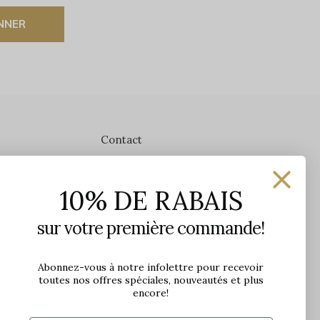
NNER
Contact
Les Précieuses
10% DE RABAIS
1650 avenue Jules-Verne, Local 103
G2G 2R1, Québec, Canada
sur votre première commande!
Heures d'ouverture en boutique
Lundi: 9h - 17h
Abonnez-vous à notre infolettre pour recevoir
toutes nos offres spéciales, nouveautés et plus
Mardi: 9h - 17h
encore!
Mercredi: 9h - 18h
Jeudi: 9h - 21h