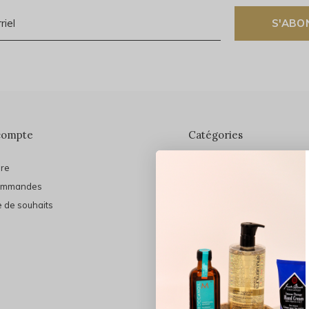
S'ABO
compte
Catégories
ire
En vedette
ommandes
THE FINAL SHINE
e de souhaits
Marques
Cheveux
Soins du visage
Maquillage
Bain et Corps
Bijoux