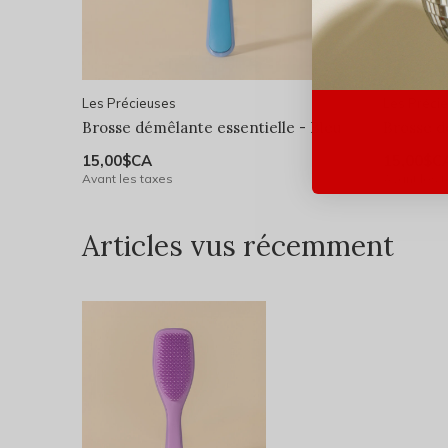
Les Précieuses
Les Préci
Brosse démêlante essentielle - Bleu
Brosse d
15,00$CA
15,00$C
Avant les taxes
Avant les 
Articles vus récemment